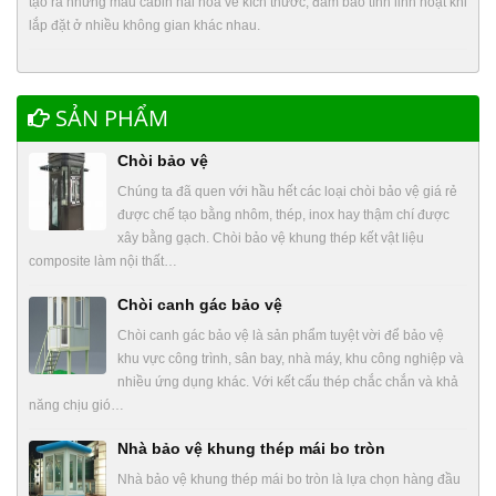
tạo ra những mẫu cabin hài hòa về kích thước, đảm bảo tính linh hoạt khi
lắp đặt ở nhiều không gian khác nhau.
SẢN PHẨM
Chòi bảo vệ
Chúng ta đã quen với hầu hết các loại chòi bảo vệ giá rẻ
được chế tạo bằng nhôm, thép, inox hay thậm chí được
xây bằng gạch. Chòi bảo vệ khung thép kết vật liệu
composite làm nội thất…
Chòi canh gác bảo vệ
Chòi canh gác bảo vệ là sản phẩm tuyệt vời để bảo vệ
khu vực công trình, sân bay, nhà máy, khu công nghiệp và
nhiều ứng dụng khác. Với kết cấu thép chắc chắn và khả
năng chịu gió…
Nhà bảo vệ khung thép mái bo tròn
Nhà bảo vệ khung thép mái bo tròn là lựa chọn hàng đầu