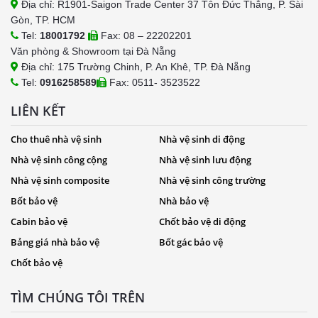
Địa chỉ: R1901-Saigon Trade Center 37 Tôn Đức Thắng, P. Sài
Gòn, TP. HCM
Tel:
18001792
Fax: 08 – 22202201
Văn phòng & Showroom tại Đà Nẵng
Địa chỉ: 175 Trường Chinh, P. An Khê, TP. Đà Nẵng
Tel:
0916258589
Fax: 0511- 3523522
LIÊN KẾT
Cho thuê nhà vệ sinh
Nhà vệ sinh di động
Nhà vệ sinh công cộng
Nhà vệ sinh lưu động
Nhà vệ sinh composite
Nhà vệ sinh công trường
Bốt bảo vệ
Nhà bảo vệ
Cabin bảo vệ
Chốt bảo vệ di động
Bảng giá nhà bảo vệ
Bốt gác bảo vệ
Chốt bảo vệ
TÌM CHÚNG TÔI TRÊN