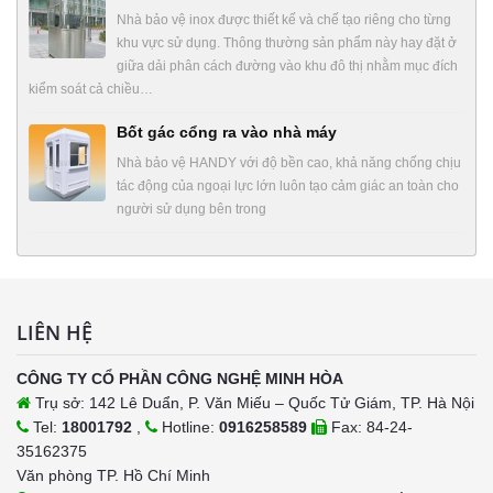
Nhà bảo vệ inox được thiết kế và chế tạo riêng cho từng
khu vực sử dụng. Thông thường sản phẩm này hay đặt ở
giữa dải phân cách đường vào khu đô thị nhằm mục đích
kiểm soát cả chiều…
Bốt gác cổng ra vào nhà máy
Nhà bảo vệ HANDY với độ bền cao, khả năng chống chịu
tác động của ngoại lực lớn luôn tạo cảm giác an toàn cho
người sử dụng bên trong
LIÊN HỆ
CÔNG TY CỔ PHẦN CÔNG NGHỆ MINH HÒA
Trụ sở: 142 Lê Duẩn, P. Văn Miếu – Quốc Tử Giám, TP. Hà Nội
Tel:
18001792
,
Hotline:
0916258589
Fax: 84-24-
35162375
Văn phòng TP. Hồ Chí Minh