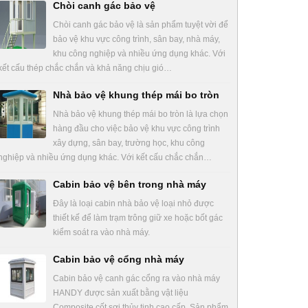
Chòi canh gác bảo vệ
Chòi canh gác bảo vệ là sản phẩm tuyệt vời để
bảo vệ khu vực công trình, sân bay, nhà máy,
khu công nghiệp và nhiều ứng dụng khác. Với
kết cấu thép chắc chắn và khả năng chịu gió…
Nhà bảo vệ khung thép mái bo tròn
Nhà bảo vệ khung thép mái bo tròn là lựa chọn
hàng đầu cho việc bảo vệ khu vực công trình
xây dựng, sân bay, trường học, khu công
nghiệp và nhiều ứng dụng khác. Với kết cấu chắc chắn…
Cabin bảo vệ bên trong nhà máy
Đây là loại cabin nhà bảo vệ loại nhỏ được
thiết kế để làm trạm trông giữ xe hoặc bốt gác
kiểm soát ra vào nhà máy.
Cabin bảo vệ cổng nhà máy
Cabin bảo vệ canh gác cổng ra vào nhà máy
HANDY được sản xuất bằng vật liệu
Composite cốt sợi thủy tinh cao cấp. Sản phẩm