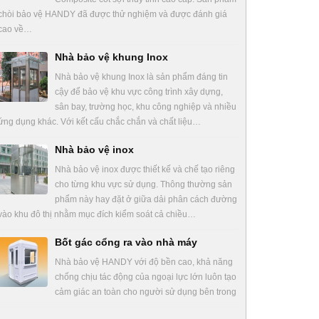
chòi bảo vệ HANDY đã được thử nghiệm và được đánh giá
cao về…
Nhà bảo vệ khung Inox
Nhà bảo vệ khung Inox là sản phẩm đáng tin
cậy để bảo vệ khu vực công trình xây dựng,
sân bay, trường học, khu công nghiệp và nhiều
ứng dụng khác. Với kết cấu chắc chắn và chất liệu…
Nhà bảo vệ inox
Nhà bảo vệ inox được thiết kế và chế tạo riêng
cho từng khu vực sử dụng. Thông thường sản
phẩm này hay đặt ở giữa dải phân cách đường
vào khu đô thị nhằm mục đích kiểm soát cả chiều…
Bốt gác cổng ra vào nhà máy
Nhà bảo vệ HANDY với độ bền cao, khả năng
chống chịu tác động của ngoại lực lớn luôn tạo
cảm giác an toàn cho người sử dụng bên trong