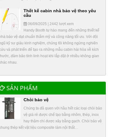
Thết kế cabin nhà bảo vệ theo yêu
cầu
06/09/2025 | 2442 lượt xem
Handy Booth tự hào mang đến những thiết kế
nhà bảo vệ đạt chuẩn thẩm mỹ và công năng tối ưu. Với đội
ngũ kỹ sư giàu kinh nghiệm, chúng tôi không ngừng nghiên
cứu và phát triển để tạo ra những mẫu cabin hài hòa về kích
thước, đảm bảo tính linh hoạt khi lắp đặt ở nhiều không gian
khác nhau.
SẢN PHẨM
Chòi bảo vệ
Chúng ta đã quen với hầu hết các loại chòi bảo
vệ giá rẻ được chế tạo bằng nhôm, thép, inox
hay thậm chí được xây bằng gạch. Chòi bảo vệ
khung thép kết vật liệu composite làm nội thất…