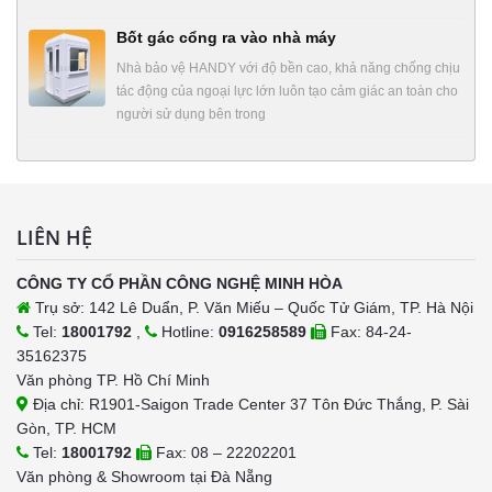
Bốt gác cổng ra vào nhà máy
Nhà bảo vệ HANDY với độ bền cao, khả năng chống chịu
tác động của ngoại lực lớn luôn tạo cảm giác an toàn cho
người sử dụng bên trong
LIÊN HỆ
CÔNG TY CỔ PHẦN CÔNG NGHỆ MINH HÒA
Trụ sở: 142 Lê Duẩn, P. Văn Miếu – Quốc Tử Giám, TP. Hà Nội
Tel:
18001792
,
Hotline:
0916258589
Fax: 84-24-
35162375
Văn phòng TP. Hồ Chí Minh
Địa chỉ: R1901-Saigon Trade Center 37 Tôn Đức Thắng, P. Sài
Gòn, TP. HCM
Tel:
18001792
Fax: 08 – 22202201
Văn phòng & Showroom tại Đà Nẵng