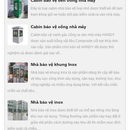
Cabin bảo vệ bên trong nhà máy
Đây là loại cabin nhà bảo vệ loại nhỏ được thiết kế để làm
trạm trông giữ xe hoặc bốt gác kiểm soát ra vào nhà máy.
Cabin bảo vệ cổng nhà máy
Cabin bảo vệ canh gác cổng ra vào nhà máy HANDY
được sản xuất bằng vật liệu Composite cốt sợi thủy tinh
cao cấp. Sản phẩm chòi bảo vệ HANDY đã được thử
nghiệm và được đánh giá cao về…
Nhà bảo vệ khung Inox
Nhà bảo vệ khung Inox là sản phẩm đáng tin cậy để bảo
vệ khu vực công trình xây dựng, sân bay, trường học, khu
công nghiệp và nhiều ứng dụng khác. Với kết cấu chắc
chắn và chất liệu…
Nhà bảo vệ inox
Nhà bảo vệ inox được thiết kế và chế tạo riêng cho từng
khu vực sử dụng. Thông thường sản phẩm này hay đặt ở
giữa dải phân cách đường vào khu đô thị nhằm mục đích
kiểm soát cả chiều…