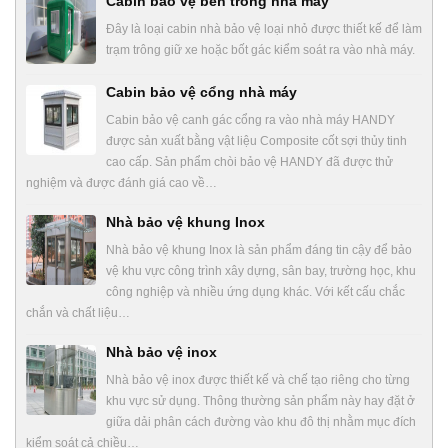
Cabin bảo vệ bên trong nhà máy
Đây là loại cabin nhà bảo vệ loại nhỏ được thiết kế để làm
trạm trông giữ xe hoặc bốt gác kiểm soát ra vào nhà máy.
Cabin bảo vệ cổng nhà máy
Cabin bảo vệ canh gác cổng ra vào nhà máy HANDY
được sản xuất bằng vật liệu Composite cốt sợi thủy tinh
cao cấp. Sản phẩm chòi bảo vệ HANDY đã được thử
nghiệm và được đánh giá cao về…
Nhà bảo vệ khung Inox
Nhà bảo vệ khung Inox là sản phẩm đáng tin cậy để bảo
vệ khu vực công trình xây dựng, sân bay, trường học, khu
công nghiệp và nhiều ứng dụng khác. Với kết cấu chắc
chắn và chất liệu…
Nhà bảo vệ inox
Nhà bảo vệ inox được thiết kế và chế tạo riêng cho từng
khu vực sử dụng. Thông thường sản phẩm này hay đặt ở
giữa dải phân cách đường vào khu đô thị nhằm mục đích
kiểm soát cả chiều…