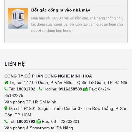
Bốt gác cổng ra vào nhà máy
Nhà bảo vệ HANDY với độ bền cao, khả năng chống chịu
tác động của ngoại lực lớn luôn tạo cảm giác an toàn cho
người sử dụng bên trong
LIÊN HỆ
CÔNG TY CỔ PHẦN CÔNG NGHỆ MINH HÒA
Trụ sở: 142 Lê Duẩn, P. Văn Miếu – Quốc Tử Giám, TP. Hà Nội
Tel:
18001792
,
Hotline:
0916258589
Fax: 84-24-
35162375
Văn phòng TP. Hồ Chí Minh
Địa chỉ: R1901-Saigon Trade Center 37 Tôn Đức Thắng, P. Sài
Gòn, TP. HCM
Tel:
18001792
Fax: 08 – 22202201
Văn phòng & Showroom tại Đà Nẵng