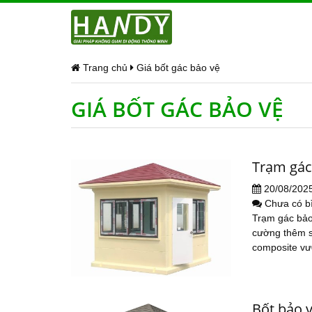
Trang chủ
Giá bốt gác bảo vệ
GIÁ BỐT GÁC BẢO VỆ
Trạm gác
20/08/202
Chưa có b
Trạm gác bảo 
cường thêm s
composite vượ
Bốt bảo v