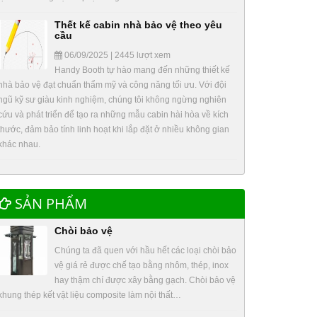
Thết kế cabin nhà bảo vệ theo yêu
cầu
06/09/2025 | 2445 lượt xem
Handy Booth tự hào mang đến những thiết kế
nhà bảo vệ đạt chuẩn thẩm mỹ và công năng tối ưu. Với đội
ngũ kỹ sư giàu kinh nghiệm, chúng tôi không ngừng nghiên
cứu và phát triển để tạo ra những mẫu cabin hài hòa về kích
thước, đảm bảo tính linh hoạt khi lắp đặt ở nhiều không gian
khác nhau.
SẢN PHẨM
Chòi bảo vệ
Chúng ta đã quen với hầu hết các loại chòi bảo
vệ giá rẻ được chế tạo bằng nhôm, thép, inox
hay thậm chí được xây bằng gạch. Chòi bảo vệ
khung thép kết vật liệu composite làm nội thất…