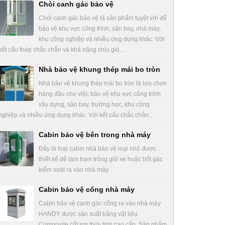
Chòi canh gác bảo vệ
Chòi canh gác bảo vệ là sản phẩm tuyệt vời để
bảo vệ khu vực công trình, sân bay, nhà máy,
khu công nghiệp và nhiều ứng dụng khác. Với
kết cấu thép chắc chắn và khả năng chịu gió…
Nhà bảo vệ khung thép mái bo tròn
Nhà bảo vệ khung thép mái bo tròn là lựa chọn
hàng đầu cho việc bảo vệ khu vực công trình
xây dựng, sân bay, trường học, khu công
nghiệp và nhiều ứng dụng khác. Với kết cấu chắc chắn…
Cabin bảo vệ bên trong nhà máy
Đây là loại cabin nhà bảo vệ loại nhỏ được
thiết kế để làm trạm trông giữ xe hoặc bốt gác
kiểm soát ra vào nhà máy.
Cabin bảo vệ cổng nhà máy
Cabin bảo vệ canh gác cổng ra vào nhà máy
HANDY được sản xuất bằng vật liệu
Composite cốt sợi thủy tinh cao cấp. Sản phẩm