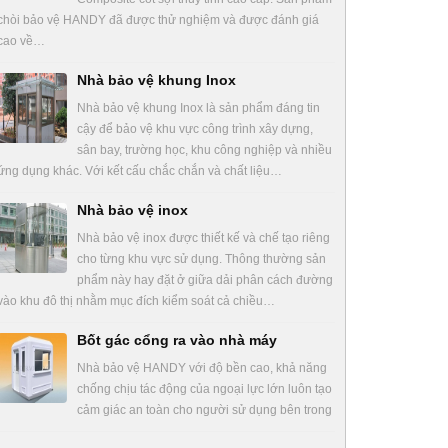
chòi bảo vệ HANDY đã được thử nghiệm và được đánh giá
cao về…
Nhà bảo vệ khung Inox
Nhà bảo vệ khung Inox là sản phẩm đáng tin
cậy để bảo vệ khu vực công trình xây dựng,
sân bay, trường học, khu công nghiệp và nhiều
ứng dụng khác. Với kết cấu chắc chắn và chất liệu…
Nhà bảo vệ inox
Nhà bảo vệ inox được thiết kế và chế tạo riêng
cho từng khu vực sử dụng. Thông thường sản
phẩm này hay đặt ở giữa dải phân cách đường
vào khu đô thị nhằm mục đích kiểm soát cả chiều…
Bốt gác cổng ra vào nhà máy
Nhà bảo vệ HANDY với độ bền cao, khả năng
chống chịu tác động của ngoại lực lớn luôn tạo
cảm giác an toàn cho người sử dụng bên trong