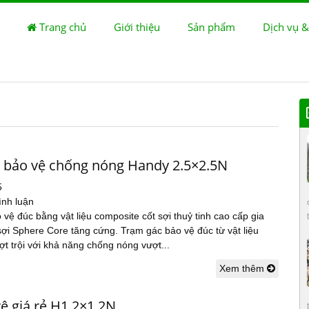
Trang chủ
Giới thiệu
Sản phẩm
Dịch vụ &
 bảo vệ chống nóng Handy 2.5×2.5N
5
ình luận
vệ đúc bằng vật liệu composite cốt sợi thuỷ tinh cao cấp gia
ợi Sphere Core tăng cứng. Trạm gác bảo vệ đúc từ vật liệu
t trội với khả năng chống nóng vượt...
Xem thêm
ệ giá rẻ H1.2×1.2N