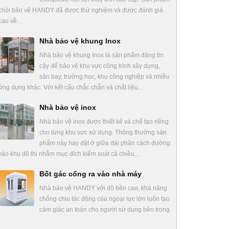
chòi bảo vệ HANDY đã được thử nghiệm và được đánh giá
cao về…
Nhà bảo vệ khung Inox
Nhà bảo vệ khung Inox là sản phẩm đáng tin
cậy để bảo vệ khu vực công trình xây dựng,
sân bay, trường học, khu công nghiệp và nhiều
ứng dụng khác. Với kết cấu chắc chắn và chất liệu…
Nhà bảo vệ inox
Nhà bảo vệ inox được thiết kế và chế tạo riêng
cho từng khu vực sử dụng. Thông thường sản
phẩm này hay đặt ở giữa dải phân cách đường
vào khu đô thị nhằm mục đích kiểm soát cả chiều…
Bốt gác cổng ra vào nhà máy
Nhà bảo vệ HANDY với độ bền cao, khả năng
chống chịu tác động của ngoại lực lớn luôn tạo
cảm giác an toàn cho người sử dụng bên trong