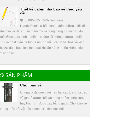
Thết kế cabin nhà bảo vệ theo yêu
cầu
06/09/2025 | 2439 lượt xem
Handy Booth tự hào mang đến những thiết kế
nhà bảo vệ đạt chuẩn thẩm mỹ và công năng tối ưu. Với đội
ngũ kỹ sư giàu kinh nghiệm, chúng tôi không ngừng nghiên
cứu và phát triển để tạo ra những mẫu cabin hài hòa về kích
thước, đảm bảo tính linh hoạt khi lắp đặt ở nhiều không gian
khác nhau.
SẢN PHẨM
Chòi bảo vệ
Chúng ta đã quen với hầu hết các loại chòi bảo
vệ giá rẻ được chế tạo bằng nhôm, thép, inox
hay thậm chí được xây bằng gạch. Chòi bảo vệ
khung thép kết vật liệu composite làm nội thất…