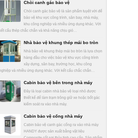
Chòi canh gác bảo vệ
Chòi canh gác bảo vệ là sản phẩm tuyệt vời để
bảo vệ khu vực công trình, sân bay, nhà máy,
khu công nghiệp và nhiều ứng dụng khác. Với
kết cấu thép chắc chắn và khả năng chịu gió…
Nhà bảo vệ khung thép mái bo tròn
Nhà bảo vệ khung thép mái bo tròn là lựa chọn
hàng đầu cho việc bảo vệ khu vực công trình
xây dựng, sân bay, trường học, khu công
nghiệp và nhiều ứng dụng khác. Với kết cấu chắc chắn…
Cabin bảo vệ bên trong nhà máy
Đây là loại cabin nhà bảo vệ loại nhỏ được
thiết kế để làm trạm trông giữ xe hoặc bốt gác
kiểm soát ra vào nhà máy.
Cabin bảo vệ cổng nhà máy
Cabin bảo vệ canh gác cổng ra vào nhà máy
HANDY được sản xuất bằng vật liệu
Composite cốt sợi thủy tinh cao cấp. Sản phẩm