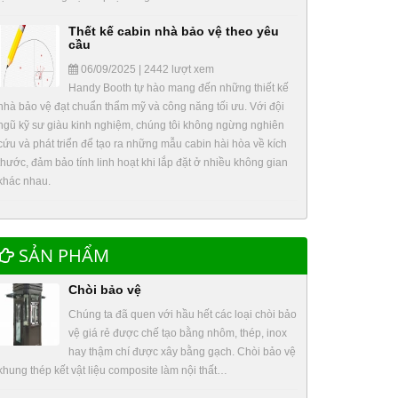
Thết kế cabin nhà bảo vệ theo yêu
cầu
06/09/2025 | 2442 lượt xem
Handy Booth tự hào mang đến những thiết kế
nhà bảo vệ đạt chuẩn thẩm mỹ và công năng tối ưu. Với đội
ngũ kỹ sư giàu kinh nghiệm, chúng tôi không ngừng nghiên
cứu và phát triển để tạo ra những mẫu cabin hài hòa về kích
thước, đảm bảo tính linh hoạt khi lắp đặt ở nhiều không gian
khác nhau.
SẢN PHẨM
Chòi bảo vệ
Chúng ta đã quen với hầu hết các loại chòi bảo
vệ giá rẻ được chế tạo bằng nhôm, thép, inox
hay thậm chí được xây bằng gạch. Chòi bảo vệ
khung thép kết vật liệu composite làm nội thất…