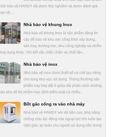
chòi bảo vệ HANDY đã được thử nghiệm và được đánh giá
cao về…
Nhà bảo vệ khung Inox
Nhà bảo vệ khung Inox là sản phẩm đáng tin
cậy để bảo vệ khu vực công trình xây dựng,
sân bay, trường học, khu công nghiệp và nhiều
ứng dụng khác. Với kết cấu chắc chắn và chất liệu…
Nhà bảo vệ inox
Nhà bảo vệ inox được thiết kế và chế tạo riêng
cho từng khu vực sử dụng. Thông thường sản
phẩm này hay đặt ở giữa dải phân cách đường
vào khu đô thị nhằm mục đích kiểm soát cả chiều…
Bốt gác cổng ra vào nhà máy
Nhà bảo vệ HANDY với độ bền cao, khả năng
chống chịu tác động của ngoại lực lớn luôn tạo
cảm giác an toàn cho người sử dụng bên trong