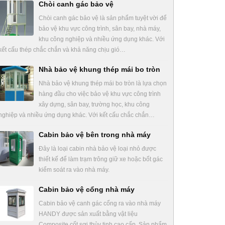
Chòi canh gác bảo vệ
Chòi canh gác bảo vệ là sản phẩm tuyệt vời để
bảo vệ khu vực công trình, sân bay, nhà máy,
khu công nghiệp và nhiều ứng dụng khác. Với
kết cấu thép chắc chắn và khả năng chịu gió…
Nhà bảo vệ khung thép mái bo tròn
Nhà bảo vệ khung thép mái bo tròn là lựa chọn
hàng đầu cho việc bảo vệ khu vực công trình
xây dựng, sân bay, trường học, khu công
nghiệp và nhiều ứng dụng khác. Với kết cấu chắc chắn…
Cabin bảo vệ bên trong nhà máy
Đây là loại cabin nhà bảo vệ loại nhỏ được
thiết kế để làm trạm trông giữ xe hoặc bốt gác
kiểm soát ra vào nhà máy.
Cabin bảo vệ cổng nhà máy
Cabin bảo vệ canh gác cổng ra vào nhà máy
HANDY được sản xuất bằng vật liệu
Composite cốt sợi thủy tinh cao cấp. Sản phẩm