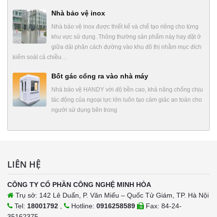
Nhà bảo vệ inox
Nhà bảo vệ inox được thiết kế và chế tạo riêng cho từng
khu vực sử dụng. Thông thường sản phẩm này hay đặt ở
giữa dải phân cách đường vào khu đô thị nhằm mục đích
kiểm soát cả chiều…
Bốt gác cổng ra vào nhà máy
Nhà bảo vệ HANDY với độ bền cao, khả năng chống chịu
tác động của ngoại lực lớn luôn tạo cảm giác an toàn cho
người sử dụng bên trong
LIÊN HỆ
CÔNG TY CỔ PHẦN CÔNG NGHỆ MINH HÒA
Trụ sở: 142 Lê Duẩn, P. Văn Miếu – Quốc Tử Giám, TP. Hà Nội
Tel:
18001792
,
Hotline:
0916258589
Fax: 84-24-
35162375