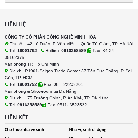
LIÊN HỆ
CÔNG TY CỔ PHẦN CÔNG NGHỆ MINH HÒA
Trụ sở: 142 Lê Duẩn, P. Văn Miếu – Quốc Tử Giám, TP. Hà Nội
Tel:
18001792
,
Hotline:
0916258589
Fax: 84-24-
35162375
Văn phòng TP. Hồ Chí Minh
Địa chỉ: R1901-Saigon Trade Center 37 Tôn Đức Thắng, P. Sài
Gòn, TP. HCM
Tel:
18001792
Fax: 08 – 22202201
Văn phòng & Showroom tại Đà Nẵng
Địa chỉ: 175 Trường Chinh, P. An Khê, TP. Đà Nẵng
Tel:
0916258589
Fax: 0511- 3523522
LIÊN KẾT
Cho thuê nhà vệ sinh
Nhà vệ sinh di động