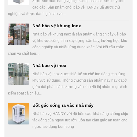
được sản xuất bằng vật liệu Composite cốt sợi thủy tinh
cao cấp. Sản phẩm chòi bảo vệ HANDY đã được thử
nghiệm và được đánh giá cao về…
Nhà bảo vệ khung Inox
Nhà bảo vệ khung Inox là sản phẩm đáng tin cậy để bảo
vệ khu vực công trình xây dựng, sân bay, trường học, khu
công nghiệp và nhiều ứng dụng khác. Với kết cấu chắc
chắn và chất liệu…
Nhà bảo vệ inox
Nhà bảo vệ inox được thiết kế và chế tạo riêng cho từng
khu vực sử dụng. Thông thường sản phẩm này hay đặt ở
giữa dải phân cách đường vào khu đô thị nhằm mục đích
kiểm soát cả chiều…
Bốt gác cổng ra vào nhà máy
Nhà bảo vệ HANDY với độ bền cao, khả năng chống chịu
tác động của ngoại lực lớn luôn tạo cảm giác an toàn cho
người sử dụng bên trong