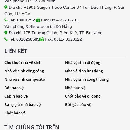
Văn phòng TP. Hồ Chí Minh
Địa chỉ: R1901-Saigon Trade Center 37 Tôn Đức Thắng, P. Sài
Gòn, TP. HCM
Tel:
18001792
Fax: 08 – 22202201
Văn phòng & Showroom tại Đà Nẵng
Địa chỉ: 175 Trường Chinh, P. An Khê, TP. Đà Nẵng
Tel:
0916258589
Fax: 0511- 3523522
LIÊN KẾT
Cho thuê nhà vệ sinh
Nhà vệ sinh di động
Nhà vệ sinh công cộng
Nhà vệ sinh lưu động
Nhà vệ sinh composite
Nhà vệ sinh công trường
Bốt bảo vệ
Nhà bảo vệ
Cabin bảo vệ
Chốt bảo vệ di động
Bảng giá nhà bảo vệ
Bốt gác bảo vệ
Chốt bảo vệ
TÌM CHÚNG TÔI TRÊN