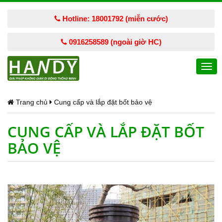
Hotline: 18001792 (miễn cước)
0916258589 (ngoài giờ HC)
Togg
navi
Trang chủ
Cung cấp và lắp đặt bốt bảo vệ
CUNG CẤP VÀ LẮP ĐẶT BỐT
BẢO VỆ