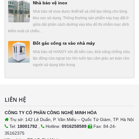
Nhà bảo vệ inox
Nhà bảo vệ inox được thiết kế và chế tạo riêng cho từng
khu vực sử dụng. Thông thường sản phẩm này hay đặt ở
giữa dải phân cách đường vào khu đô thị nhằm mục đích
kiểm soát cả chiều…
Bốt gác cổng ra vào nhà máy
Nhà bảo vệ HANDY với độ bền cao, khả năng chống chịu
tác động của ngoại lực lớn luôn tạo cảm giác an toàn cho
người sử dụng bên trong
LIÊN HỆ
CÔNG TY CỔ PHẦN CÔNG NGHỆ MINH HÒA
Trụ sở: 142 Lê Duẩn, P. Văn Miếu – Quốc Tử Giám, TP. Hà Nội
Tel:
18001792
,
Hotline:
0916258589
Fax: 84-24-
35162375