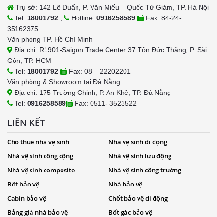
Trụ sở: 142 Lê Duẩn, P. Văn Miếu – Quốc Tử Giám, TP. Hà Nội
Tel:
18001792
,
Hotline:
0916258589
Fax: 84-24-
35162375
Văn phòng TP. Hồ Chí Minh
Địa chỉ: R1901-Saigon Trade Center 37 Tôn Đức Thắng, P. Sài
Gòn, TP. HCM
Tel:
18001792
Fax: 08 – 22202201
Văn phòng & Showroom tại Đà Nẵng
Địa chỉ: 175 Trường Chinh, P. An Khê, TP. Đà Nẵng
Tel:
0916258589
Fax: 0511- 3523522
LIÊN KẾT
Cho thuê nhà vệ sinh
Nhà vệ sinh di động
Nhà vệ sinh công cộng
Nhà vệ sinh lưu động
Nhà vệ sinh composite
Nhà vệ sinh công trường
Bốt bảo vệ
Nhà bảo vệ
Cabin bảo vệ
Chốt bảo vệ di động
Bảng giá nhà bảo vệ
Bốt gác bảo vệ