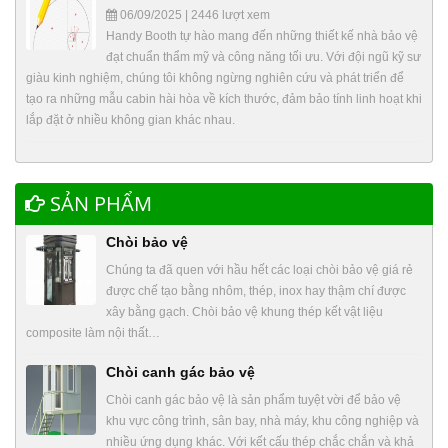
06/09/2025 | 2446 lượt xem
Handy Booth tự hào mang đến những thiết kế nhà bảo vệ
đạt chuẩn thẩm mỹ và công năng tối ưu. Với đội ngũ kỹ sư
giàu kinh nghiệm, chúng tôi không ngừng nghiên cứu và phát triển để
tạo ra những mẫu cabin hài hòa về kích thước, đảm bảo tính linh hoạt khi
lắp đặt ở nhiều không gian khác nhau.
SẢN PHẨM
Chòi bảo vệ
Chúng ta đã quen với hầu hết các loại chòi bảo vệ giá rẻ
được chế tạo bằng nhôm, thép, inox hay thậm chí được
xây bằng gạch. Chòi bảo vệ khung thép kết vật liệu
composite làm nội thất…
Chòi canh gác bảo vệ
Chòi canh gác bảo vệ là sản phẩm tuyệt vời để bảo vệ
khu vực công trình, sân bay, nhà máy, khu công nghiệp và
nhiều ứng dụng khác. Với kết cấu thép chắc chắn và khả