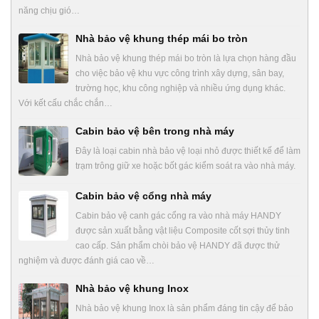
năng chịu gió…
Nhà bảo vệ khung thép mái bo tròn
Nhà bảo vệ khung thép mái bo tròn là lựa chọn hàng đầu
cho việc bảo vệ khu vực công trình xây dựng, sân bay,
trường học, khu công nghiệp và nhiều ứng dụng khác.
Với kết cấu chắc chắn…
Cabin bảo vệ bên trong nhà máy
Đây là loại cabin nhà bảo vệ loại nhỏ được thiết kế để làm
trạm trông giữ xe hoặc bốt gác kiểm soát ra vào nhà máy.
Cabin bảo vệ cổng nhà máy
Cabin bảo vệ canh gác cổng ra vào nhà máy HANDY
được sản xuất bằng vật liệu Composite cốt sợi thủy tinh
cao cấp. Sản phẩm chòi bảo vệ HANDY đã được thử
nghiệm và được đánh giá cao về…
Nhà bảo vệ khung Inox
Nhà bảo vệ khung Inox là sản phẩm đáng tin cậy để bảo