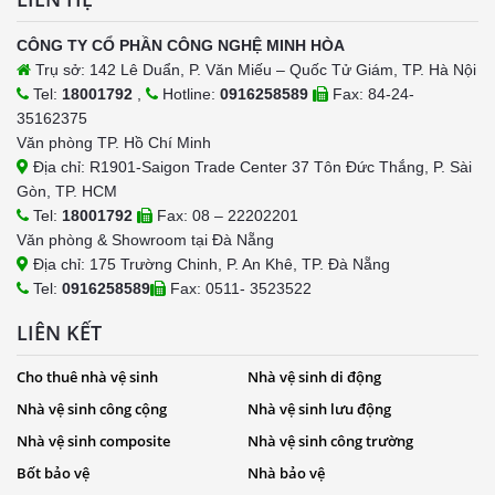
CÔNG TY CỔ PHẦN CÔNG NGHỆ MINH HÒA
Trụ sở: 142 Lê Duẩn, P. Văn Miếu – Quốc Tử Giám, TP. Hà Nội
Tel:
18001792
,
Hotline:
0916258589
Fax: 84-24-
35162375
Văn phòng TP. Hồ Chí Minh
Địa chỉ: R1901-Saigon Trade Center 37 Tôn Đức Thắng, P. Sài
Gòn, TP. HCM
Tel:
18001792
Fax: 08 – 22202201
Văn phòng & Showroom tại Đà Nẵng
Địa chỉ: 175 Trường Chinh, P. An Khê, TP. Đà Nẵng
Tel:
0916258589
Fax: 0511- 3523522
LIÊN KẾT
Cho thuê nhà vệ sinh
Nhà vệ sinh di động
Nhà vệ sinh công cộng
Nhà vệ sinh lưu động
Nhà vệ sinh composite
Nhà vệ sinh công trường
Bốt bảo vệ
Nhà bảo vệ