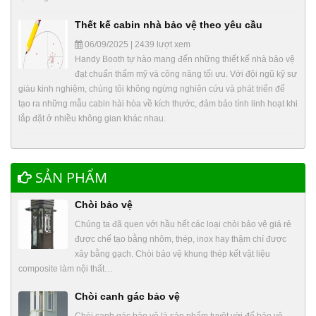
Thết kế cabin nhà bảo vệ theo yêu cầu
06/09/2025 | 2439 lượt xem
Handy Booth tự hào mang đến những thiết kế nhà bảo vệ
đạt chuẩn thẩm mỹ và công năng tối ưu. Với đội ngũ kỹ sư
giàu kinh nghiệm, chúng tôi không ngừng nghiên cứu và phát triển để
tạo ra những mẫu cabin hài hòa về kích thước, đảm bảo tính linh hoạt khi
lắp đặt ở nhiều không gian khác nhau.
SẢN PHẨM
Chòi bảo vệ
Chúng ta đã quen với hầu hết các loại chòi bảo vệ giá rẻ
được chế tạo bằng nhôm, thép, inox hay thậm chí được
xây bằng gạch. Chòi bảo vệ khung thép kết vật liệu
composite làm nội thất…
Chòi canh gác bảo vệ
Chòi canh gác bảo vệ là sản phẩm tuyệt vời để bảo vệ