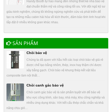
Handy Booth tự hào mang đến những thiết kế nhà bảo vệ
đạt chuẩn thẩm mỹ và công năng tối ưu. Với đội ngũ kỹ sư
giàu kinh nghiệm, chúng tôi không ngừng nghiên cứu và phát triển để
tạo ra những mẫu cabin hài hòa về kích thước, đảm bảo tính linh hoạt khi
lắp đặt ở nhiều không gian khác nhau.
SẢN PHẨM
Chòi bảo vệ
Chúng ta đã quen với hầu hết các loại chòi bảo vệ giá rẻ
được chế tạo bằng nhôm, thép, inox hay thậm chí được
xây bằng gạch. Chòi bảo vệ khung thép kết vật liệu
composite làm nội thất…
Chòi canh gác bảo vệ
Chòi canh gác bảo vệ là sản phẩm tuyệt vời để bảo vệ
khu vực công trình, sân bay, nhà máy, khu công nghiệp và
nhiều ứng dụng khác. Với kết cấu thép chắc chắn và khả
năng chịu gió…