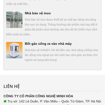
chắn và chất liệu…
Nhà bảo vệ inox
Nhà bảo vệ inox được thiết kế và chế tạo riêng cho từng
khu vực sử dụng. Thông thường sản phẩm này hay đặt ở
giữa dải phân cách đường vào khu đô thị nhằm mục đích
kiểm soát cả chiều…
Bốt gác cổng ra vào nhà máy
Nhà bảo vệ HANDY với độ bền cao, khả năng chống chịu
tác động của ngoại lực lớn luôn tạo cảm giác an toàn cho
người sử dụng bên trong
LIÊN HỆ
CÔNG TY CỔ PHẦN CÔNG NGHỆ MINH HÒA
Trụ sở: 142 Lê Duẩn, P. Văn Miếu – Quốc Tử Giám, TP. Hà Nội