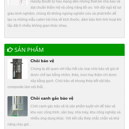
Handy Booth tự hào mang đến những thiết kế nhà bảo vệ
đạt chuẩn thẩm mỹ và công năng tối ưu. Với đội ngũ kỹ sư
giàu kinh nghiệm, chúng tôi không ngừng nghiên cứu và phát triển để
tạo ra những mẫu cabin hài hòa về kích thước, đảm bảo tính linh hoạt khi
lắp đặt ở nhiều không gian khác nhau.
SẢN PHẨM
Chòi bảo vệ
Chúng ta đã quen với hầu hết các loại chòi bảo vệ giá rẻ
được chế tạo bằng nhôm, thép, inox hay thậm chí được
xây bằng gạch. Chòi bảo vệ khung thép kết vật liệu
composite làm nội thất…
Chòi canh gác bảo vệ
Chòi canh gác bảo vệ là sản phẩm tuyệt vời để bảo vệ
khu vực công trình, sân bay, nhà máy, khu công nghiệp và
nhiều ứng dụng khác. Với kết cấu thép chắc chắn và khả
năng chịu gió…