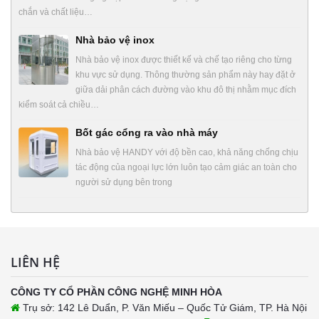
chắn và chất liệu…
Nhà bảo vệ inox
Nhà bảo vệ inox được thiết kế và chế tạo riêng cho từng
khu vực sử dụng. Thông thường sản phẩm này hay đặt ở
giữa dải phân cách đường vào khu đô thị nhằm mục đích
kiểm soát cả chiều…
Bốt gác cổng ra vào nhà máy
Nhà bảo vệ HANDY với độ bền cao, khả năng chống chịu
tác động của ngoại lực lớn luôn tạo cảm giác an toàn cho
người sử dụng bên trong
LIÊN HỆ
CÔNG TY CỔ PHẦN CÔNG NGHỆ MINH HÒA
Trụ sở: 142 Lê Duẩn, P. Văn Miếu – Quốc Tử Giám, TP. Hà Nội