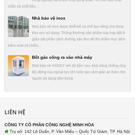
chắn và chất liệu…
Nhà bảo vệ inox
Nhà bảo vệ inox được thiết kế và chế tạo riêng cho từng
khu vực sử dụng. Thông thường sản phẩm này hay đặt ở
giữa dải phân cách đường vào khu đô thị nhằm mục đích
kiểm soát cả chiều…
Bốt gác cổng ra vào nhà máy
Nhà bảo vệ HANDY với độ bền cao, khả năng chống chịu
tác động của ngoại lực lớn luôn tạo cảm giác an toàn cho
người sử dụng bên trong
LIÊN HỆ
CÔNG TY CỔ PHẦN CÔNG NGHỆ MINH HÒA
Trụ sở: 142 Lê Duẩn, P. Văn Miếu – Quốc Tử Giám, TP. Hà Nội