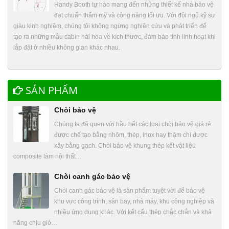
Handy Booth tự hào mang đến những thiết kế nhà bảo vệ
đạt chuẩn thẩm mỹ và công năng tối ưu. Với đội ngũ kỹ sư
giàu kinh nghiệm, chúng tôi không ngừng nghiên cứu và phát triển để
tạo ra những mẫu cabin hài hòa về kích thước, đảm bảo tính linh hoạt khi
lắp đặt ở nhiều không gian khác nhau.
SẢN PHẨM
Chòi bảo vệ
Chúng ta đã quen với hầu hết các loại chòi bảo vệ giá rẻ
được chế tạo bằng nhôm, thép, inox hay thậm chí được
xây bằng gạch. Chòi bảo vệ khung thép kết vật liệu
composite làm nội thất…
Chòi canh gác bảo vệ
Chòi canh gác bảo vệ là sản phẩm tuyệt vời để bảo vệ
khu vực công trình, sân bay, nhà máy, khu công nghiệp và
nhiều ứng dụng khác. Với kết cấu thép chắc chắn và khả
năng chịu gió…