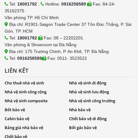
Tel:
18001792
,
Hotline:
0916258589
Fax: 84-24-
35162375
Văn phòng TP. Hồ Chí Minh
Địa chỉ: R1901-Saigon Trade Center 37 Tôn Đức Thắng, P. Sài
Gòn, TP. HCM
Tel:
18001792
Fax: 08 – 22202201
Văn phòng & Showroom tại Đà Nẵng
Địa chỉ: 175 Trường Chinh, P. An Khê, TP. Đà Nẵng
Tel:
0916258589
Fax: 0511- 3523522
LIÊN KẾT
Cho thuê nhà vệ sinh
Nhà vệ sinh di động
Nhà vệ sinh công cộng
Nhà vệ sinh lưu động
Nhà vệ sinh composite
Nhà vệ sinh công trường
Bốt bảo vệ
Nhà bảo vệ
Cabin bảo vệ
Chốt bảo vệ di động
Bảng giá nhà bảo vệ
Bốt gác bảo vệ
Chốt bảo vệ