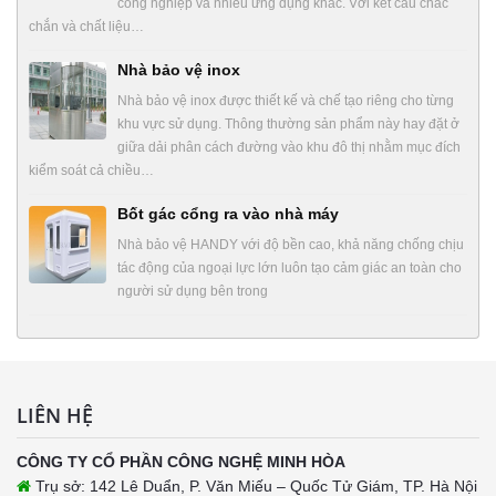
công nghiệp và nhiều ứng dụng khác. Với kết cấu chắc
chắn và chất liệu…
Nhà bảo vệ inox
Nhà bảo vệ inox được thiết kế và chế tạo riêng cho từng
khu vực sử dụng. Thông thường sản phẩm này hay đặt ở
giữa dải phân cách đường vào khu đô thị nhằm mục đích
kiểm soát cả chiều…
Bốt gác cổng ra vào nhà máy
Nhà bảo vệ HANDY với độ bền cao, khả năng chống chịu
tác động của ngoại lực lớn luôn tạo cảm giác an toàn cho
người sử dụng bên trong
LIÊN HỆ
CÔNG TY CỔ PHẦN CÔNG NGHỆ MINH HÒA
Trụ sở: 142 Lê Duẩn, P. Văn Miếu – Quốc Tử Giám, TP. Hà Nội