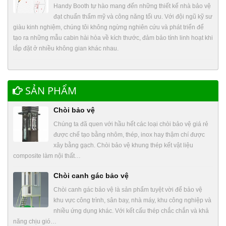
Handy Booth tự hào mang đến những thiết kế nhà bảo vệ
đạt chuẩn thẩm mỹ và công năng tối ưu. Với đội ngũ kỹ sư
giàu kinh nghiệm, chúng tôi không ngừng nghiên cứu và phát triển để
tạo ra những mẫu cabin hài hòa về kích thước, đảm bảo tính linh hoạt khi
lắp đặt ở nhiều không gian khác nhau.
SẢN PHẨM
Chòi bảo vệ
Chúng ta đã quen với hầu hết các loại chòi bảo vệ giá rẻ
được chế tạo bằng nhôm, thép, inox hay thậm chí được
xây bằng gạch. Chòi bảo vệ khung thép kết vật liệu
composite làm nội thất…
Chòi canh gác bảo vệ
Chòi canh gác bảo vệ là sản phẩm tuyệt vời để bảo vệ
khu vực công trình, sân bay, nhà máy, khu công nghiệp và
nhiều ứng dụng khác. Với kết cấu thép chắc chắn và khả
năng chịu gió…