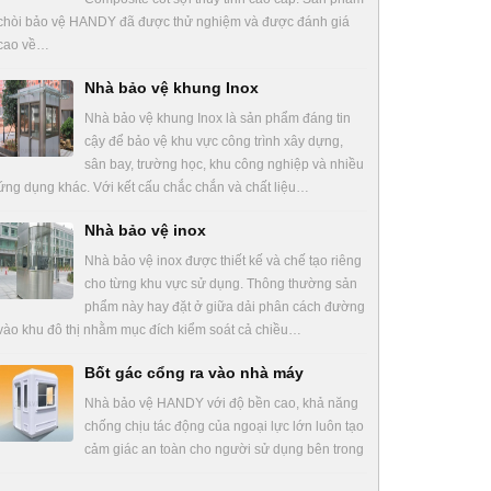
chòi bảo vệ HANDY đã được thử nghiệm và được đánh giá
cao về…
Nhà bảo vệ khung Inox
Nhà bảo vệ khung Inox là sản phẩm đáng tin
cậy để bảo vệ khu vực công trình xây dựng,
sân bay, trường học, khu công nghiệp và nhiều
ứng dụng khác. Với kết cấu chắc chắn và chất liệu…
Nhà bảo vệ inox
Nhà bảo vệ inox được thiết kế và chế tạo riêng
cho từng khu vực sử dụng. Thông thường sản
phẩm này hay đặt ở giữa dải phân cách đường
vào khu đô thị nhằm mục đích kiểm soát cả chiều…
Bốt gác cổng ra vào nhà máy
Nhà bảo vệ HANDY với độ bền cao, khả năng
chống chịu tác động của ngoại lực lớn luôn tạo
cảm giác an toàn cho người sử dụng bên trong