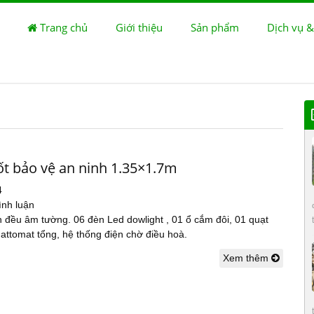
Trang chủ
Giới thiệu
Sản phẩm
Dịch vụ &
ốt bảo vệ an ninh 1.35×1.7m
4
ình luận
 đều âm tường. 06 đèn Led dowlight , 01 ổ cắm đôi, 01 quạt
 attomat tổng, hệ thống điện chờ điều hoà.
Xem thêm