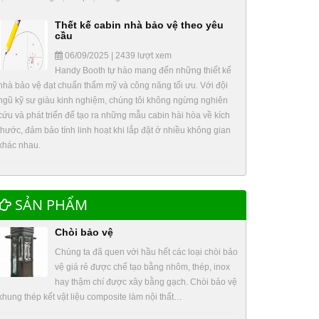
Thết kế cabin nhà bảo vệ theo yêu
cầu
06/09/2025 | 2439 lượt xem
Handy Booth tự hào mang đến những thiết kế
nhà bảo vệ đạt chuẩn thẩm mỹ và công năng tối ưu. Với đội
ngũ kỹ sư giàu kinh nghiệm, chúng tôi không ngừng nghiên
cứu và phát triển để tạo ra những mẫu cabin hài hòa về kích
thước, đảm bảo tính linh hoạt khi lắp đặt ở nhiều không gian
khác nhau.
SẢN PHẨM
Chòi bảo vệ
Chúng ta đã quen với hầu hết các loại chòi bảo
vệ giá rẻ được chế tạo bằng nhôm, thép, inox
hay thậm chí được xây bằng gạch. Chòi bảo vệ
khung thép kết vật liệu composite làm nội thất…