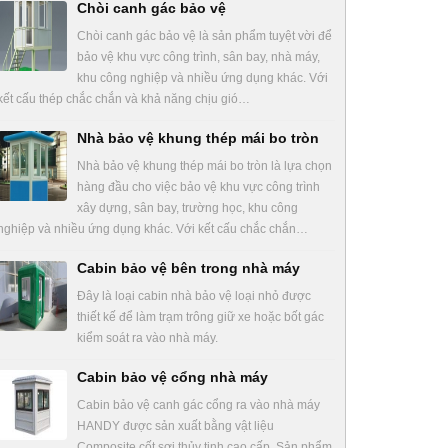
Chòi canh gác bảo vệ
Chòi canh gác bảo vệ là sản phẩm tuyệt vời để
bảo vệ khu vực công trình, sân bay, nhà máy,
khu công nghiệp và nhiều ứng dụng khác. Với
kết cấu thép chắc chắn và khả năng chịu gió…
Nhà bảo vệ khung thép mái bo tròn
Nhà bảo vệ khung thép mái bo tròn là lựa chọn
hàng đầu cho việc bảo vệ khu vực công trình
xây dựng, sân bay, trường học, khu công
nghiệp và nhiều ứng dụng khác. Với kết cấu chắc chắn…
Cabin bảo vệ bên trong nhà máy
Đây là loại cabin nhà bảo vệ loại nhỏ được
thiết kế để làm trạm trông giữ xe hoặc bốt gác
kiểm soát ra vào nhà máy.
Cabin bảo vệ cổng nhà máy
Cabin bảo vệ canh gác cổng ra vào nhà máy
HANDY được sản xuất bằng vật liệu
Composite cốt sợi thủy tinh cao cấp. Sản phẩm