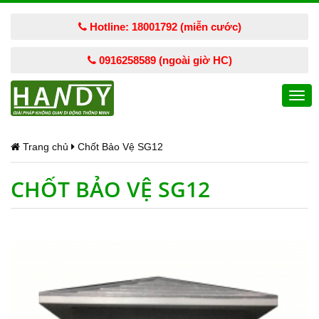
Hotline: 18001792 (miễn cước)
0916258589 (ngoài giờ HC)
Togg
navi
Trang chủ
Chốt Bảo Vệ SG12
CHỐT BẢO VỆ SG12