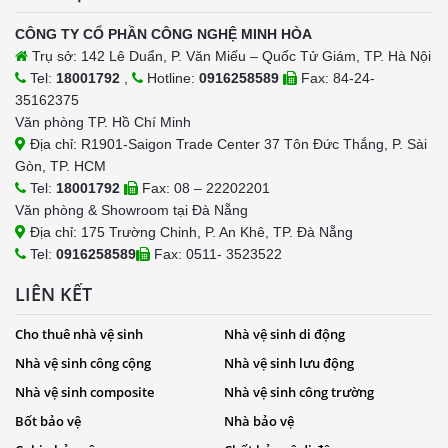
CÔNG TY CỔ PHẦN CÔNG NGHỆ MINH HÒA
Trụ sở: 142 Lê Duẩn, P. Văn Miếu – Quốc Tử Giám, TP. Hà Nội
Tel:
18001792
,
Hotline:
0916258589
Fax: 84-24-
35162375
Văn phòng TP. Hồ Chí Minh
Địa chỉ: R1901-Saigon Trade Center 37 Tôn Đức Thắng, P. Sài
Gòn, TP. HCM
Tel:
18001792
Fax: 08 – 22202201
Văn phòng & Showroom tại Đà Nẵng
Địa chỉ: 175 Trường Chinh, P. An Khê, TP. Đà Nẵng
Tel:
0916258589
Fax: 0511- 3523522
LIÊN KẾT
Cho thuê nhà vệ sinh
Nhà vệ sinh di động
Nhà vệ sinh công cộng
Nhà vệ sinh lưu động
Nhà vệ sinh composite
Nhà vệ sinh công trường
Bốt bảo vệ
Nhà bảo vệ