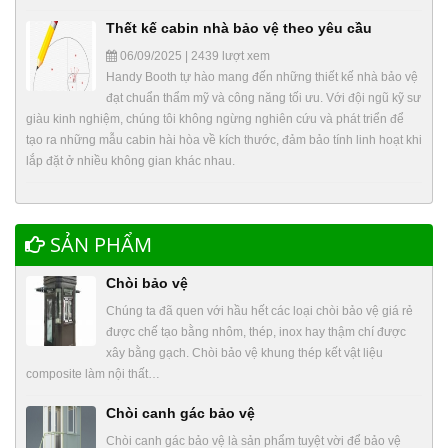
Thết kế cabin nhà bảo vệ theo yêu cầu
06/09/2025 | 2439 lượt xem
Handy Booth tự hào mang đến những thiết kế nhà bảo vệ
đạt chuẩn thẩm mỹ và công năng tối ưu. Với đội ngũ kỹ sư
giàu kinh nghiệm, chúng tôi không ngừng nghiên cứu và phát triển để
tạo ra những mẫu cabin hài hòa về kích thước, đảm bảo tính linh hoạt khi
lắp đặt ở nhiều không gian khác nhau.
SẢN PHẨM
Chòi bảo vệ
Chúng ta đã quen với hầu hết các loại chòi bảo vệ giá rẻ
được chế tạo bằng nhôm, thép, inox hay thậm chí được
xây bằng gạch. Chòi bảo vệ khung thép kết vật liệu
composite làm nội thất…
Chòi canh gác bảo vệ
Chòi canh gác bảo vệ là sản phẩm tuyệt vời để bảo vệ