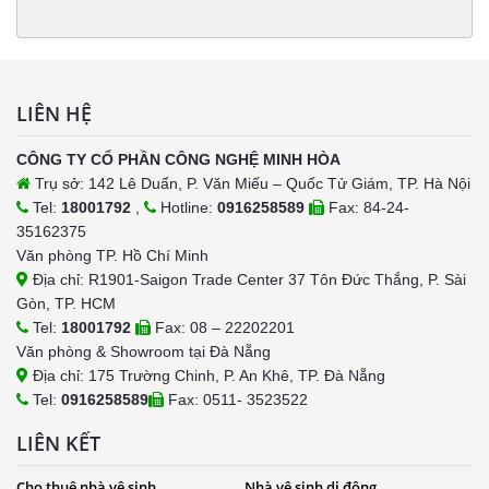
LIÊN HỆ
CÔNG TY CỔ PHẦN CÔNG NGHỆ MINH HÒA
Trụ sở: 142 Lê Duẩn, P. Văn Miếu – Quốc Tử Giám, TP. Hà Nội
Tel:
18001792
,
Hotline:
0916258589
Fax: 84-24-
35162375
Văn phòng TP. Hồ Chí Minh
Địa chỉ: R1901-Saigon Trade Center 37 Tôn Đức Thắng, P. Sài
Gòn, TP. HCM
Tel:
18001792
Fax: 08 – 22202201
Văn phòng & Showroom tại Đà Nẵng
Địa chỉ: 175 Trường Chinh, P. An Khê, TP. Đà Nẵng
Tel:
0916258589
Fax: 0511- 3523522
LIÊN KẾT
Cho thuê nhà vệ sinh
Nhà vệ sinh di động