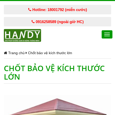
Hotline: 18001792 (miễn cước)
0916258589 (ngoài giờ HC)
Togg
navi
Trang chủ
Chốt bảo vệ kích thước lớn
CHỐT BẢO VỆ KÍCH THƯỚC
LỚN