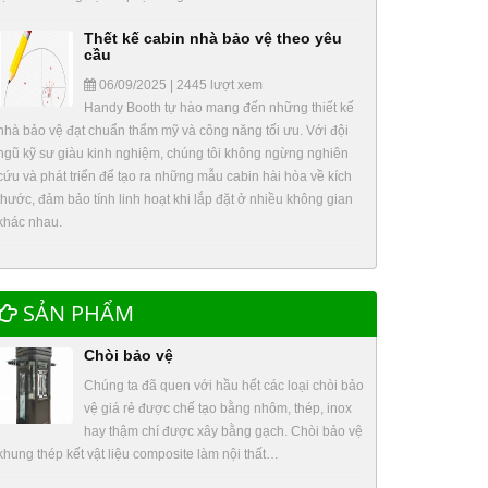
Thết kế cabin nhà bảo vệ theo yêu
cầu
06/09/2025 | 2445 lượt xem
Handy Booth tự hào mang đến những thiết kế
nhà bảo vệ đạt chuẩn thẩm mỹ và công năng tối ưu. Với đội
ngũ kỹ sư giàu kinh nghiệm, chúng tôi không ngừng nghiên
cứu và phát triển để tạo ra những mẫu cabin hài hòa về kích
thước, đảm bảo tính linh hoạt khi lắp đặt ở nhiều không gian
khác nhau.
SẢN PHẨM
Chòi bảo vệ
Chúng ta đã quen với hầu hết các loại chòi bảo
vệ giá rẻ được chế tạo bằng nhôm, thép, inox
hay thậm chí được xây bằng gạch. Chòi bảo vệ
khung thép kết vật liệu composite làm nội thất…