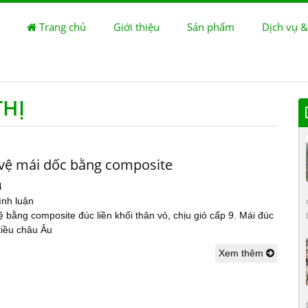
Trang chủ
Giới thiệu
Sản phẩm
Dịch vụ &
THỊ
vệ mái dốc bằng composite
4
ình luận
 bằng composite đúc liền khối thân vỏ, chịu gió cấp 9. Mái đúc
 kiều châu Âu
Xem thêm