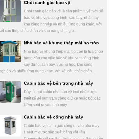
Chòi canh gác bảo vệ
Chòi canh gác bảo vệ là sản phẩm tuyệt vời để
bảo vệ khu vực công trình, sân bay, nhà máy,
khu công nghiệp và nhiều ứng dụng khác. Với
kết cấu thép chắc chắn và khả năng chịu gió…
Nhà bảo vệ khung thép mái bo tròn
Nhà bảo vệ khung thép mái bo tròn là lựa chọn
hàng đầu cho việc bảo vệ khu vực công trình
xây dựng, sân bay, trường học, khu công
nghiệp và nhiều ứng dụng khác. Với kết cấu chắc chắn…
Cabin bảo vệ bên trong nhà máy
Đây là loại cabin nhà bảo vệ loại nhỏ được
thiết kế để làm trạm trông giữ xe hoặc bốt gác
kiểm soát ra vào nhà máy.
Cabin bảo vệ cổng nhà máy
Cabin bảo vệ canh gác cổng ra vào nhà máy
HANDY được sản xuất bằng vật liệu
Composite cốt sợi thủy tinh cao cấp. Sản phẩm