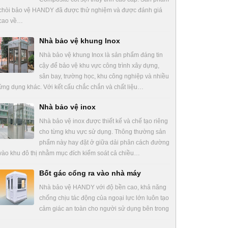
chòi bảo vệ HANDY đã được thử nghiệm và được đánh giá
cao về…
Nhà bảo vệ khung Inox
Nhà bảo vệ khung Inox là sản phẩm đáng tin
cậy để bảo vệ khu vực công trình xây dựng,
sân bay, trường học, khu công nghiệp và nhiều
ứng dụng khác. Với kết cấu chắc chắn và chất liệu…
Nhà bảo vệ inox
Nhà bảo vệ inox được thiết kế và chế tạo riêng
cho từng khu vực sử dụng. Thông thường sản
phẩm này hay đặt ở giữa dải phân cách đường
vào khu đô thị nhằm mục đích kiểm soát cả chiều…
Bốt gác cổng ra vào nhà máy
Nhà bảo vệ HANDY với độ bền cao, khả năng
chống chịu tác động của ngoại lực lớn luôn tạo
cảm giác an toàn cho người sử dụng bên trong