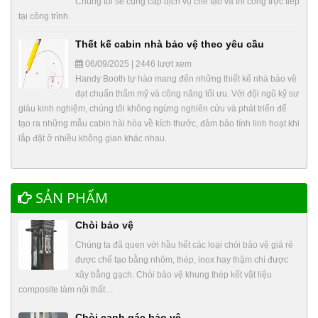
Chúng tôi sẽ cung cấp dịch vụ chế tạo và thi công trực tiếp
tại công trình.
Thết kế cabin nhà bảo vệ theo yêu cầu
06/09/2025 | 2446 lượt xem
Handy Booth tự hào mang đến những thiết kế nhà bảo vệ
đạt chuẩn thẩm mỹ và công năng tối ưu. Với đội ngũ kỹ sư
giàu kinh nghiệm, chúng tôi không ngừng nghiên cứu và phát triển để
tạo ra những mẫu cabin hài hòa về kích thước, đảm bảo tính linh hoạt khi
lắp đặt ở nhiều không gian khác nhau.
SẢN PHẨM
Chòi bảo vệ
Chúng ta đã quen với hầu hết các loại chòi bảo vệ giá rẻ
được chế tạo bằng nhôm, thép, inox hay thậm chí được
xây bằng gạch. Chòi bảo vệ khung thép kết vật liệu
composite làm nội thất…
Chòi canh gác bảo vệ