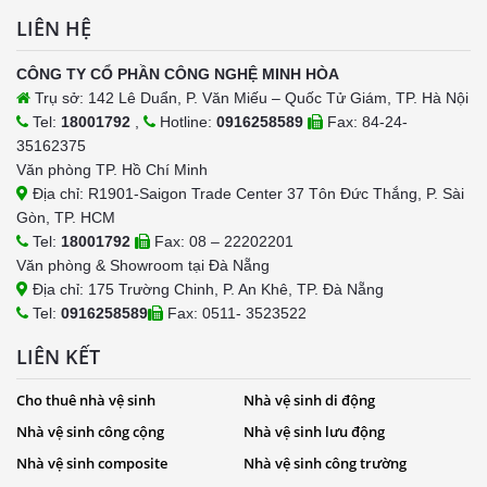
LIÊN HỆ
CÔNG TY CỔ PHẦN CÔNG NGHỆ MINH HÒA
Trụ sở: 142 Lê Duẩn, P. Văn Miếu – Quốc Tử Giám, TP. Hà Nội
Tel:
18001792
,
Hotline:
0916258589
Fax: 84-24-
35162375
Văn phòng TP. Hồ Chí Minh
Địa chỉ: R1901-Saigon Trade Center 37 Tôn Đức Thắng, P. Sài
Gòn, TP. HCM
Tel:
18001792
Fax: 08 – 22202201
Văn phòng & Showroom tại Đà Nẵng
Địa chỉ: 175 Trường Chinh, P. An Khê, TP. Đà Nẵng
Tel:
0916258589
Fax: 0511- 3523522
LIÊN KẾT
Cho thuê nhà vệ sinh
Nhà vệ sinh di động
Nhà vệ sinh công cộng
Nhà vệ sinh lưu động
Nhà vệ sinh composite
Nhà vệ sinh công trường