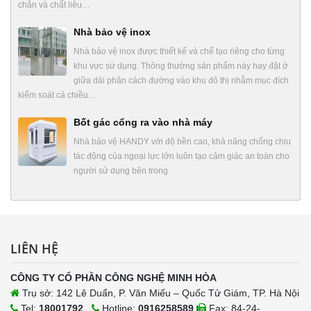
chắn và chất liệu…
Nhà bảo vệ inox
Nhà bảo vệ inox được thiết kế và chế tạo riêng cho từng
khu vực sử dụng. Thông thường sản phẩm này hay đặt ở
giữa dải phân cách đường vào khu đô thị nhằm mục đích
kiểm soát cả chiều…
Bốt gác cổng ra vào nhà máy
Nhà bảo vệ HANDY với độ bền cao, khả năng chống chịu
tác động của ngoại lực lớn luôn tạo cảm giác an toàn cho
người sử dụng bên trong
LIÊN HỆ
CÔNG TY CỔ PHẦN CÔNG NGHỆ MINH HÒA
Trụ sở: 142 Lê Duẩn, P. Văn Miếu – Quốc Tử Giám, TP. Hà Nội
Tel:
18001792
,
Hotline:
0916258589
Fax: 84-24-