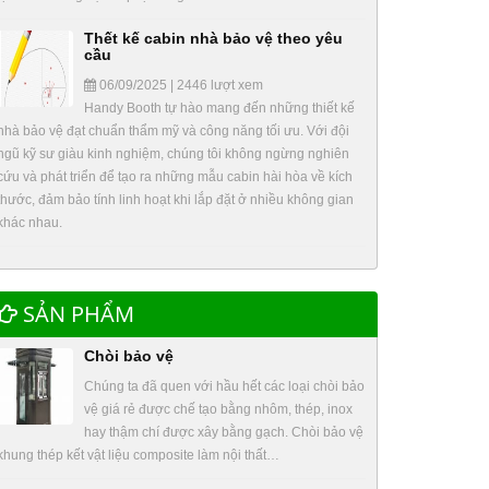
Thết kế cabin nhà bảo vệ theo yêu
cầu
06/09/2025 | 2446 lượt xem
Handy Booth tự hào mang đến những thiết kế
nhà bảo vệ đạt chuẩn thẩm mỹ và công năng tối ưu. Với đội
ngũ kỹ sư giàu kinh nghiệm, chúng tôi không ngừng nghiên
cứu và phát triển để tạo ra những mẫu cabin hài hòa về kích
thước, đảm bảo tính linh hoạt khi lắp đặt ở nhiều không gian
khác nhau.
SẢN PHẨM
Chòi bảo vệ
Chúng ta đã quen với hầu hết các loại chòi bảo
vệ giá rẻ được chế tạo bằng nhôm, thép, inox
hay thậm chí được xây bằng gạch. Chòi bảo vệ
khung thép kết vật liệu composite làm nội thất…