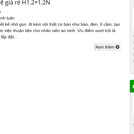
ệ giá rẻ H1.2×1.2N
5
ình luận
iết kế nhỏ gọn đi kèm nội thất cơ bản như bàn, đèn, ổ cắm, tạo
m việc thuận tiện cho nhân viên an ninh. Ưu điểm vượt trội là
lắp đặt...
Xem thêm