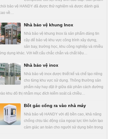
chòi bảo vệ HANDY đã được thử nghiệm và được đánh giá
cao về…
Nhà bảo vệ khung Inox
Nhà bảo vệ khung Inox là sản phẩm đáng tin
cậy để bảo vệ khu vực công trình xây dựng,
sân bay, trường học, khu công nghiệp và nhiều
ứng dụng khác. Với kết cấu chắc chắn và chất liệu…
Nhà bảo vệ inox
Nhà bảo vệ inox được thiết kế và chế tạo riêng
cho từng khu vực sử dụng. Thông thường sản
phẩm này hay đặt ở giữa dải phân cách đường
vào khu đô thị nhằm mục đích kiểm soát cả chiều…
Bốt gác cổng ra vào nhà máy
Nhà bảo vệ HANDY với độ bền cao, khả năng
chống chịu tác động của ngoại lực lớn luôn tạo
cảm giác an toàn cho người sử dụng bên trong