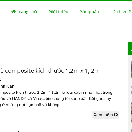
Trang chủ
Giới thiệu
Sản phẩm
Dịch vụ &
vệ composite kích thước 1,2m x 1, 2m
6
ình luận
mposite kích thước 1,2m × 1,2m là loại cabin nhỏ nhất trong
bảo vệ HANDY và Vinacabin chúng tôi sản xuất. Bốt gác này
 ở những nơi hạn chế về không...
Xem thêm