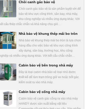
Chòi canh gác bảo vệ
Chòi canh gác bảo vệ là sản phẩm tuyệt vời để
bảo vệ khu vực công trình, sân bay, nhà máy,
khu công nghiệp và nhiều ứng dụng khác. Với
kết cấu thép chắc chắn và khả năng chịu gió…
Nhà bảo vệ khung thép mái bo tròn
Nhà bảo vệ khung thép mái bo tròn là lựa chọn
hàng đầu cho việc bảo vệ khu vực công trình
xây dựng, sân bay, trường học, khu công
nghiệp và nhiều ứng dụng khác. Với kết cấu chắc chắn…
Cabin bảo vệ bên trong nhà máy
Đây là loại cabin nhà bảo vệ loại nhỏ được
thiết kế để làm trạm trông giữ xe hoặc bốt gác
kiểm soát ra vào nhà máy.
Cabin bảo vệ cổng nhà máy
Cabin bảo vệ canh gác cổng ra vào nhà máy
HANDY được sản xuất bằng vật liệu
Composite cốt sợi thủy tinh cao cấp. Sản phẩm