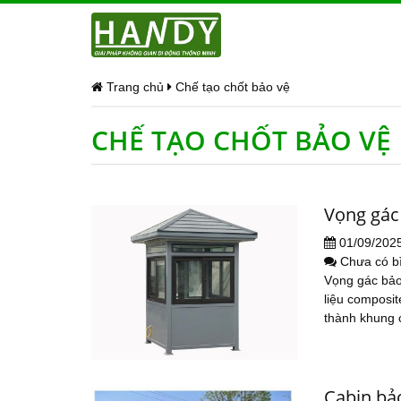
Trang chủ
Chế tạo chốt bảo vệ
CHẾ TẠO CHỐT BẢO VỆ
Vọng gác
01/09/202
Chưa có b
Vọng gác bảo 
liệu composit
thành khung c
Cabin bả