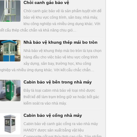
Chòi canh gác bảo vệ
Chòi canh gác bảo vệ là sản phẩm tuyệt vời để
bảo vệ khu vực công trình, sân bay, nhà máy,
khu công nghiệp và nhiều ứng dụng khác. Với
kết cấu thép chắc chắn và khả năng chịu gió…
Nhà bảo vệ khung thép mái bo tròn
Nhà bảo vệ khung thép mái bo tròn là lựa chọn
hàng đầu cho việc bảo vệ khu vực công trình
xây dựng, sân bay, trường học, khu công
nghiệp và nhiều ứng dụng khác. Với kết cấu chắc chắn…
Cabin bảo vệ bên trong nhà máy
Đây là loại cabin nhà bảo vệ loại nhỏ được
thiết kế để làm trạm trông giữ xe hoặc bốt gác
kiểm soát ra vào nhà máy.
Cabin bảo vệ cổng nhà máy
Cabin bảo vệ canh gác cổng ra vào nhà máy
HANDY được sản xuất bằng vật liệu
Composite cốt sợi thủy tinh cao cấp. Sản phẩm