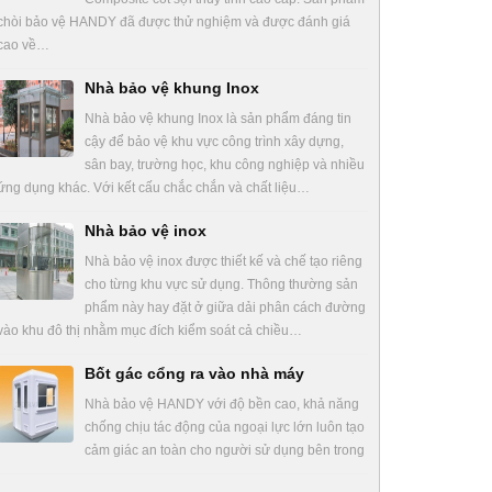
chòi bảo vệ HANDY đã được thử nghiệm và được đánh giá
cao về…
Nhà bảo vệ khung Inox
Nhà bảo vệ khung Inox là sản phẩm đáng tin
cậy để bảo vệ khu vực công trình xây dựng,
sân bay, trường học, khu công nghiệp và nhiều
ứng dụng khác. Với kết cấu chắc chắn và chất liệu…
Nhà bảo vệ inox
Nhà bảo vệ inox được thiết kế và chế tạo riêng
cho từng khu vực sử dụng. Thông thường sản
phẩm này hay đặt ở giữa dải phân cách đường
vào khu đô thị nhằm mục đích kiểm soát cả chiều…
Bốt gác cổng ra vào nhà máy
Nhà bảo vệ HANDY với độ bền cao, khả năng
chống chịu tác động của ngoại lực lớn luôn tạo
cảm giác an toàn cho người sử dụng bên trong