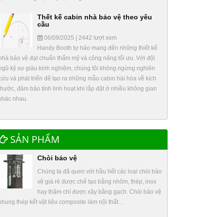
Thết kế cabin nhà bảo vệ theo yêu
cầu
06/09/2025 | 2442 lượt xem
Handy Booth tự hào mang đến những thiết kế
nhà bảo vệ đạt chuẩn thẩm mỹ và công năng tối ưu. Với đội
ngũ kỹ sư giàu kinh nghiệm, chúng tôi không ngừng nghiên
cứu và phát triển để tạo ra những mẫu cabin hài hòa về kích
thước, đảm bảo tính linh hoạt khi lắp đặt ở nhiều không gian
khác nhau.
SẢN PHẨM
Chòi bảo vệ
Chúng ta đã quen với hầu hết các loại chòi bảo
vệ giá rẻ được chế tạo bằng nhôm, thép, inox
hay thậm chí được xây bằng gạch. Chòi bảo vệ
khung thép kết vật liệu composite làm nội thất…