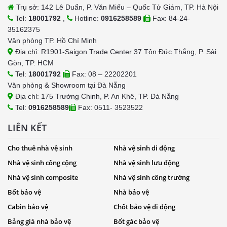
Trụ sở: 142 Lê Duẩn, P. Văn Miếu – Quốc Tử Giám, TP. Hà Nội
Tel:
18001792
,
Hotline:
0916258589
Fax: 84-24-
35162375
Văn phòng TP. Hồ Chí Minh
Địa chỉ: R1901-Saigon Trade Center 37 Tôn Đức Thắng, P. Sài
Gòn, TP. HCM
Tel:
18001792
Fax: 08 – 22202201
Văn phòng & Showroom tại Đà Nẵng
Địa chỉ: 175 Trường Chinh, P. An Khê, TP. Đà Nẵng
Tel:
0916258589
Fax: 0511- 3523522
LIÊN KẾT
Cho thuê nhà vệ sinh
Nhà vệ sinh di động
Nhà vệ sinh công cộng
Nhà vệ sinh lưu động
Nhà vệ sinh composite
Nhà vệ sinh công trường
Bốt bảo vệ
Nhà bảo vệ
Cabin bảo vệ
Chốt bảo vệ di động
Bảng giá nhà bảo vệ
Bốt gác bảo vệ