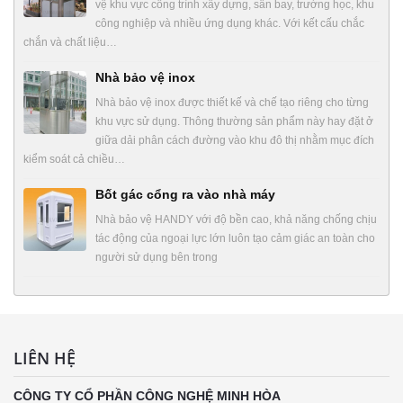
vệ khu vực công trình xây dựng, sân bay, trường học, khu
công nghiệp và nhiều ứng dụng khác. Với kết cấu chắc
chắn và chất liệu…
Nhà bảo vệ inox
Nhà bảo vệ inox được thiết kế và chế tạo riêng cho từng
khu vực sử dụng. Thông thường sản phẩm này hay đặt ở
giữa dải phân cách đường vào khu đô thị nhằm mục đích
kiểm soát cả chiều…
Bốt gác cổng ra vào nhà máy
Nhà bảo vệ HANDY với độ bền cao, khả năng chống chịu
tác động của ngoại lực lớn luôn tạo cảm giác an toàn cho
người sử dụng bên trong
LIÊN HỆ
CÔNG TY CỔ PHẦN CÔNG NGHỆ MINH HÒA