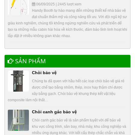
06/09/2025 | 2445 lượt xem
Handy Booth tự hào mang đến những thiết kế nhà bảo vệ
đạt chuẩn thẩm mỹ và công năng tối ưu. Với đội ngũ kỹ sư
giàu kinh nghiệm, chúng tôi không ngừng nghiên cứu và phát triển để
tạo ra những mẫu cabin hài hòa về kích thước, đảm bảo tính linh hoạt khi
lắp đặt ở nhiều không gian khác nhau.
SẢN PHẨM
Chòi bảo vệ
Chúng ta đã quen với hầu hết các loại chòi bảo vệ giá rẻ
được chế tạo bằng nhôm, thép, inox hay thậm chí được
xây bằng gạch. Chòi bảo vệ khung thép kết vật liệu
composite làm nội thất…
Chòi canh gác bảo vệ
Chòi canh gác bảo vệ là sản phẩm tuyệt vời để bảo vệ
khu vực công trình, sân bay, nhà máy, khu công nghiệp và
nhiều ứng dụng khác. Với kết cấu thép chắc chắn và khả