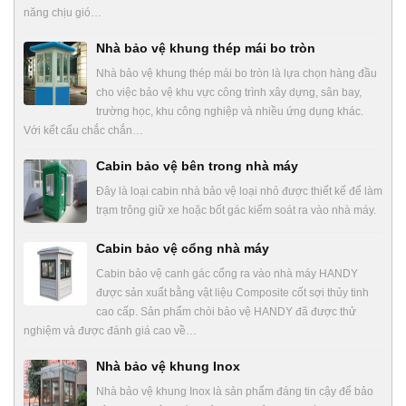
năng chịu gió…
Nhà bảo vệ khung thép mái bo tròn
Nhà bảo vệ khung thép mái bo tròn là lựa chọn hàng đầu
cho việc bảo vệ khu vực công trình xây dựng, sân bay,
trường học, khu công nghiệp và nhiều ứng dụng khác.
Với kết cấu chắc chắn…
Cabin bảo vệ bên trong nhà máy
Đây là loại cabin nhà bảo vệ loại nhỏ được thiết kế để làm
trạm trông giữ xe hoặc bốt gác kiểm soát ra vào nhà máy.
Cabin bảo vệ cổng nhà máy
Cabin bảo vệ canh gác cổng ra vào nhà máy HANDY
được sản xuất bằng vật liệu Composite cốt sợi thủy tinh
cao cấp. Sản phẩm chòi bảo vệ HANDY đã được thử
nghiệm và được đánh giá cao về…
Nhà bảo vệ khung Inox
Nhà bảo vệ khung Inox là sản phẩm đáng tin cậy để bảo