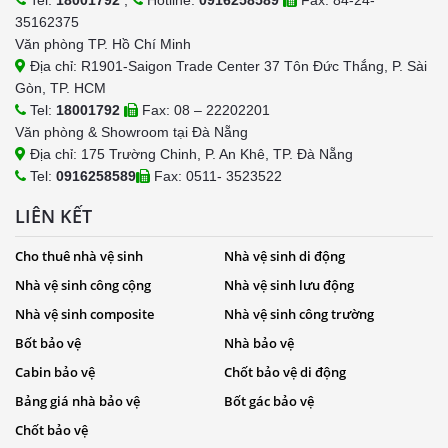
Tel:
18001792
,
Hotline:
0916258589
Fax: 84-24-
35162375
Văn phòng TP. Hồ Chí Minh
Địa chỉ: R1901-Saigon Trade Center 37 Tôn Đức Thắng, P. Sài
Gòn, TP. HCM
Tel:
18001792
Fax: 08 – 22202201
Văn phòng & Showroom tại Đà Nẵng
Địa chỉ: 175 Trường Chinh, P. An Khê, TP. Đà Nẵng
Tel:
0916258589
Fax: 0511- 3523522
LIÊN KẾT
Cho thuê nhà vệ sinh
Nhà vệ sinh di động
Nhà vệ sinh công cộng
Nhà vệ sinh lưu động
Nhà vệ sinh composite
Nhà vệ sinh công trường
Bốt bảo vệ
Nhà bảo vệ
Cabin bảo vệ
Chốt bảo vệ di động
Bảng giá nhà bảo vệ
Bốt gác bảo vệ
Chốt bảo vệ