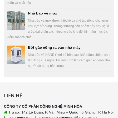
chắn và chất liệu…
Nhà bảo vệ inox
Nhà bảo vệ inox được thiết kế và chế tạo riêng cho từng
khu vực sử dụng. Thông thường sản phẩm này hay đặt ở
giữa dải phân cách đường vào khu đô thị nhằm mục đích
kiểm soát cả chiều…
Bốt gác cổng ra vào nhà máy
Nhà bảo vệ HANDY với độ bền cao, khả năng chống chịu
tác động của ngoại lực lớn luôn tạo cảm giác an toàn cho
người sử dụng bên trong
LIÊN HỆ
CÔNG TY CỔ PHẦN CÔNG NGHỆ MINH HÒA
Trụ sở: 142 Lê Duẩn, P. Văn Miếu – Quốc Tử Giám, TP. Hà Nội