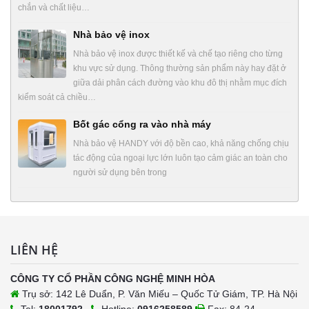
chắn và chất liệu…
Nhà bảo vệ inox
Nhà bảo vệ inox được thiết kế và chế tạo riêng cho từng
khu vực sử dụng. Thông thường sản phẩm này hay đặt ở
giữa dải phân cách đường vào khu đô thị nhằm mục đích
kiểm soát cả chiều…
Bốt gác cổng ra vào nhà máy
Nhà bảo vệ HANDY với độ bền cao, khả năng chống chịu
tác động của ngoại lực lớn luôn tạo cảm giác an toàn cho
người sử dụng bên trong
LIÊN HỆ
CÔNG TY CỔ PHẦN CÔNG NGHỆ MINH HÒA
Trụ sở: 142 Lê Duẩn, P. Văn Miếu – Quốc Tử Giám, TP. Hà Nội