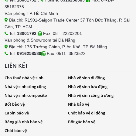
Tel:
18001792
,
Hotline:
0916258589
Fax: 84-24-
35162375
Văn phòng TP. Hồ Chí Minh
Địa chỉ: R1901-Saigon Trade Center 37 Tôn Đức Thắng, P. Sài
Gòn, TP. HCM
Tel:
18001792
Fax: 08 – 22202201
Văn phòng & Showroom tại Đà Nẵng
Địa chỉ: 175 Trường Chinh, P. An Khê, TP. Đà Nẵng
Tel:
0916258589
Fax: 0511- 3523522
LIÊN KẾT
Cho thuê nhà vệ sinh
Nhà vệ sinh di động
Nhà vệ sinh công cộng
Nhà vệ sinh lưu động
Nhà vệ sinh composite
Nhà vệ sinh công trường
Bốt bảo vệ
Nhà bảo vệ
Cabin bảo vệ
Chốt bảo vệ di động
Bảng giá nhà bảo vệ
Bốt gác bảo vệ
Chốt bảo vệ