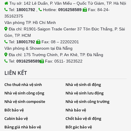
Trụ sở: 142 Lê Duẩn, P. Văn Miếu – Quốc Tử Giám, TP. Hà Nội
Tel:
18001792
,
Hotline:
0916258589
Fax: 84-24-
35162375
Văn phòng TP. Hồ Chí Minh
Địa chỉ: R1901-Saigon Trade Center 37 Tôn Đức Thắng, P. Sài
Gòn, TP. HCM
Tel:
18001792
Fax: 08 – 22202201
Văn phòng & Showroom tại Đà Nẵng
Địa chỉ: 175 Trường Chinh, P. An Khê, TP. Đà Nẵng
Tel:
0916258589
Fax: 0511- 3523522
LIÊN KẾT
Cho thuê nhà vệ sinh
Nhà vệ sinh di động
Nhà vệ sinh công cộng
Nhà vệ sinh lưu động
Nhà vệ sinh composite
Nhà vệ sinh công trường
Bốt bảo vệ
Nhà bảo vệ
Cabin bảo vệ
Chốt bảo vệ di động
Bảng giá nhà bảo vệ
Bốt gác bảo vệ