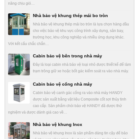
năng chịu gió…
Nhà bảo vệ khung thép mái bo tròn
Nhà bảo vệ khung thép mái bo tròn là lựa chọn hàng đầu
cho việc bảo vệ khu vực công trình xây dựng, sân bay,
trường học, khu công nghiệp và nhiều ứng dụng khác.
Với kết cấu chắc chắn…
Cabin bảo vệ bên trong nhà máy
Đây là loại cabin nhà bảo vệ loại nhỏ được thiết kế để làm
trạm trông giữ xe hoặc bốt gác kiểm soát ra vào nhà máy.
Cabin bảo vệ cổng nhà máy
Cabin bảo vệ canh gác cổng ra vào nhà máy HANDY
được sản xuất bằng vật liệu Composite cốt sợi thủy tinh
cao cấp. Sản phẩm chòi bảo vệ HANDY đã được thử
nghiệm và được đánh giá cao về…
Nhà bảo vệ khung Inox
Nhà bảo vệ khung Inox là sản phẩm đáng tin cậy để bảo