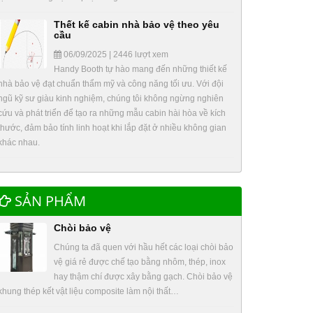
Thết kế cabin nhà bảo vệ theo yêu
cầu
06/09/2025 | 2446 lượt xem
Handy Booth tự hào mang đến những thiết kế
nhà bảo vệ đạt chuẩn thẩm mỹ và công năng tối ưu. Với đội
ngũ kỹ sư giàu kinh nghiệm, chúng tôi không ngừng nghiên
cứu và phát triển để tạo ra những mẫu cabin hài hòa về kích
thước, đảm bảo tính linh hoạt khi lắp đặt ở nhiều không gian
khác nhau.
SẢN PHẨM
Chòi bảo vệ
Chúng ta đã quen với hầu hết các loại chòi bảo
vệ giá rẻ được chế tạo bằng nhôm, thép, inox
hay thậm chí được xây bằng gạch. Chòi bảo vệ
khung thép kết vật liệu composite làm nội thất…