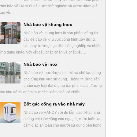
chòi bảo vệ HANDY đã được thử nghiệm và được đánh giá
cao về…
Nhà bảo vệ khung Inox
Nhà bảo vệ khung Inox là sản phẩm đáng tin
cậy để bảo vệ khu vực công trình xây dựng,
sân bay, trường học, khu công nghiệp và nhiều
ứng dụng khác. Với kết cấu chắc chắn và chất liệu…
Nhà bảo vệ inox
Nhà bảo vệ inox được thiết kế và chế tạo riêng
cho từng khu vực sử dụng. Thông thường sản
phẩm này hay đặt ở giữa dải phân cách đường
vào khu đô thị nhằm mục đích kiểm soát cả chiều…
Bốt gác cổng ra vào nhà máy
Nhà bảo vệ HANDY với độ bền cao, khả năng
chống chịu tác động của ngoại lực lớn luôn tạo
cảm giác an toàn cho người sử dụng bên trong