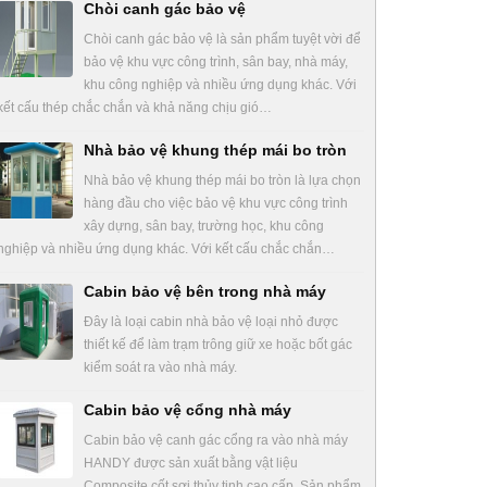
Chòi canh gác bảo vệ
Chòi canh gác bảo vệ là sản phẩm tuyệt vời để
bảo vệ khu vực công trình, sân bay, nhà máy,
khu công nghiệp và nhiều ứng dụng khác. Với
kết cấu thép chắc chắn và khả năng chịu gió…
Nhà bảo vệ khung thép mái bo tròn
Nhà bảo vệ khung thép mái bo tròn là lựa chọn
hàng đầu cho việc bảo vệ khu vực công trình
xây dựng, sân bay, trường học, khu công
nghiệp và nhiều ứng dụng khác. Với kết cấu chắc chắn…
Cabin bảo vệ bên trong nhà máy
Đây là loại cabin nhà bảo vệ loại nhỏ được
thiết kế để làm trạm trông giữ xe hoặc bốt gác
kiểm soát ra vào nhà máy.
Cabin bảo vệ cổng nhà máy
Cabin bảo vệ canh gác cổng ra vào nhà máy
HANDY được sản xuất bằng vật liệu
Composite cốt sợi thủy tinh cao cấp. Sản phẩm