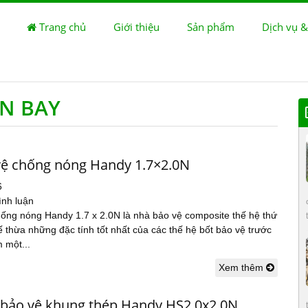
Trang chủ
Giới thiệu
Sản phẩm
Dịch vụ &
ÂN BAY
vệ chống nóng Handy 1.7×2.0N
6
ình luận
hống nóng Handy 1.7 x 2.0N là nhà bảo vệ composite thế hệ thứ
 thừa những đặc tính tốt nhất của các thế hệ bốt bảo vệ trước
 một...
Xem thêm
 bảo vệ khung thép Handy HS2.0x2.0N