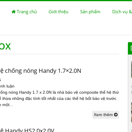
Trang chủ
Giới thiệu
Sản phẩm
Dịch vụ &
NOX
vệ chống nóng Handy 1.7×2.0N
6
ình luận
hống nóng Handy 1.7 x 2.0N là nhà bảo vệ composite thế hệ thứ
 thừa những đặc tính tốt nhất của các thế hệ bốt bảo vệ trước
 một...
Xem thêm
vệ Handy HS2.0x2.0V