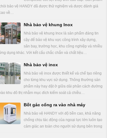
chòi bảo vệ HANDY đã được thử nghiệm và được đánh giá
cao về…
Nhà bảo vệ khung Inox
Nhà bảo vệ khung Inox là sản phẩm đáng tin
cậy để bảo vệ khu vực công trình xây dựng,
sân bay, trường học, khu công nghiệp và nhiều
ứng dụng khác. Với kết cấu chắc chắn và chất liệu…
Nhà bảo vệ inox
Nhà bảo vệ inox được thiết kế và chế tạo riêng
cho từng khu vực sử dụng. Thông thường sản
phẩm này hay đặt ở giữa dải phân cách đường
vào khu đô thị nhằm mục đích kiểm soát cả chiều…
Bốt gác cổng ra vào nhà máy
Nhà bảo vệ HANDY với độ bền cao, khả năng
chống chịu tác động của ngoại lực lớn luôn tạo
cảm giác an toàn cho người sử dụng bên trong