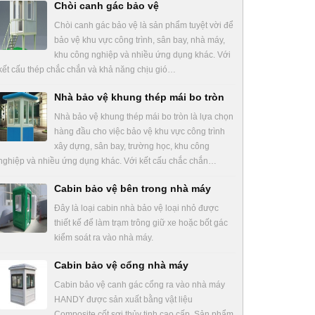
Chòi canh gác bảo vệ
Chòi canh gác bảo vệ là sản phẩm tuyệt vời để
bảo vệ khu vực công trình, sân bay, nhà máy,
khu công nghiệp và nhiều ứng dụng khác. Với
kết cấu thép chắc chắn và khả năng chịu gió…
Nhà bảo vệ khung thép mái bo tròn
Nhà bảo vệ khung thép mái bo tròn là lựa chọn
hàng đầu cho việc bảo vệ khu vực công trình
xây dựng, sân bay, trường học, khu công
nghiệp và nhiều ứng dụng khác. Với kết cấu chắc chắn…
Cabin bảo vệ bên trong nhà máy
Đây là loại cabin nhà bảo vệ loại nhỏ được
thiết kế để làm trạm trông giữ xe hoặc bốt gác
kiểm soát ra vào nhà máy.
Cabin bảo vệ cổng nhà máy
Cabin bảo vệ canh gác cổng ra vào nhà máy
HANDY được sản xuất bằng vật liệu
Composite cốt sợi thủy tinh cao cấp. Sản phẩm