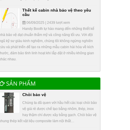
Thết kế cabin nhà bảo vệ theo yêu
cầu
06/09/2025 | 2439 lượt xem
Handy Booth tự hào mang đến những thiết kế
nhà bảo vệ đạt chuẩn thẩm mỹ và công năng tối ưu. Với đội
ngũ kỹ sư giàu kinh nghiệm, chúng tôi không ngừng nghiên
cứu và phát triển để tạo ra những mẫu cabin hài hòa về kích
thước, đảm bảo tính linh hoạt khi lắp đặt ở nhiều không gian
khác nhau.
SẢN PHẨM
Chòi bảo vệ
Chúng ta đã quen với hầu hết các loại chòi bảo
vệ giá rẻ được chế tạo bằng nhôm, thép, inox
hay thậm chí được xây bằng gạch. Chòi bảo vệ
khung thép kết vật liệu composite làm nội thất…