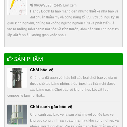
06/09/2025 | 2445 lượt xem
Handy Booth tự hào mang đến những thiết kế nhà bảo vệ
đạt chuẩn thẩm mỹ và công năng tối ưu. Với đội ngũ kỹ sư
giàu kinh nghiệm, chúng tôi không ngừng nghiên cứu và phát triển để
tạo ra những mẫu cabin hài hòa về kích thước, đảm bảo tính linh hoạt khi
lắp đặt ở nhiều không gian khác nhau.
SẢN PHẨM
Chòi bảo vệ
Chúng ta đã quen với hầu hết các loại chòi bảo vệ giá rẻ
được chế tạo bằng nhôm, thép, inox hay thậm chí được
xây bằng gạch. Chòi bảo vệ khung thép kết vật liệu
composite làm nội thất…
Chòi canh gác bảo vệ
Chòi canh gác bảo vệ là sản phẩm tuyệt vời để bảo vệ
khu vực công trình, sân bay, nhà máy, khu công nghiệp và
nhiều ứng dụng khác. Với kết cấu thép chắc chắn và khả