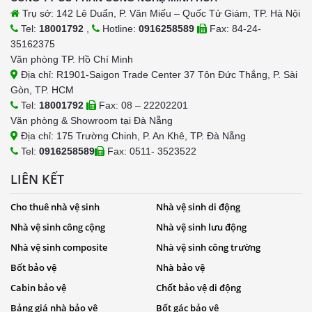
Trụ sở: 142 Lê Duẩn, P. Văn Miếu – Quốc Tử Giám, TP. Hà Nội
Tel:
18001792
,
Hotline:
0916258589
Fax: 84-24-
35162375
Văn phòng TP. Hồ Chí Minh
Địa chỉ: R1901-Saigon Trade Center 37 Tôn Đức Thắng, P. Sài
Gòn, TP. HCM
Tel:
18001792
Fax: 08 – 22202201
Văn phòng & Showroom tại Đà Nẵng
Địa chỉ: 175 Trường Chinh, P. An Khê, TP. Đà Nẵng
Tel:
0916258589
Fax: 0511- 3523522
LIÊN KẾT
Cho thuê nhà vệ sinh
Nhà vệ sinh di động
Nhà vệ sinh công cộng
Nhà vệ sinh lưu động
Nhà vệ sinh composite
Nhà vệ sinh công trường
Bốt bảo vệ
Nhà bảo vệ
Cabin bảo vệ
Chốt bảo vệ di động
Bảng giá nhà bảo vệ
Bốt gác bảo vệ