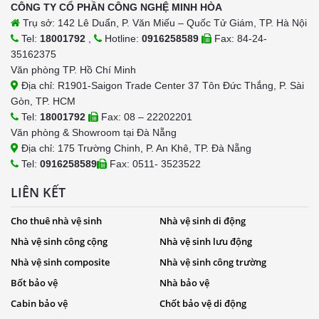
CÔNG TY CỔ PHẦN CÔNG NGHỆ MINH HÒA
Trụ sở: 142 Lê Duẩn, P. Văn Miếu – Quốc Tử Giám, TP. Hà Nội
Tel:
18001792
,
Hotline:
0916258589
Fax: 84-24-
35162375
Văn phòng TP. Hồ Chí Minh
Địa chỉ: R1901-Saigon Trade Center 37 Tôn Đức Thắng, P. Sài
Gòn, TP. HCM
Tel:
18001792
Fax: 08 – 22202201
Văn phòng & Showroom tại Đà Nẵng
Địa chỉ: 175 Trường Chinh, P. An Khê, TP. Đà Nẵng
Tel:
0916258589
Fax: 0511- 3523522
LIÊN KẾT
Cho thuê nhà vệ sinh
Nhà vệ sinh di động
Nhà vệ sinh công cộng
Nhà vệ sinh lưu động
Nhà vệ sinh composite
Nhà vệ sinh công trường
Bốt bảo vệ
Nhà bảo vệ
Cabin bảo vệ
Chốt bảo vệ di động