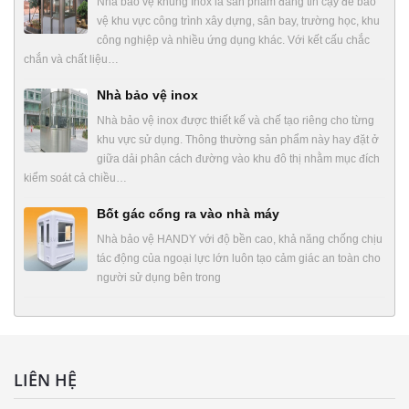
Nhà bảo vệ khung Inox là sản phẩm đáng tin cậy để bảo
vệ khu vực công trình xây dựng, sân bay, trường học, khu
công nghiệp và nhiều ứng dụng khác. Với kết cấu chắc
chắn và chất liệu…
Nhà bảo vệ inox
Nhà bảo vệ inox được thiết kế và chế tạo riêng cho từng
khu vực sử dụng. Thông thường sản phẩm này hay đặt ở
giữa dải phân cách đường vào khu đô thị nhằm mục đích
kiểm soát cả chiều…
Bốt gác cổng ra vào nhà máy
Nhà bảo vệ HANDY với độ bền cao, khả năng chống chịu
tác động của ngoại lực lớn luôn tạo cảm giác an toàn cho
người sử dụng bên trong
LIÊN HỆ