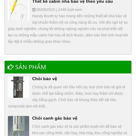
Thết kế cabin nhà bảo vệ theo yêu cầu
06/09/2025 | 2446 lượt xem
Handy Booth tự hào mang đến những thiết kế nhà bảo vệ
đạt chuẩn thẩm mỹ và công năng tối ưu. Với đội ngũ kỹ sư
giàu kinh nghiệm, chúng tôi không ngừng nghiên cứu và phát triển để
tạo ra những mẫu cabin hài hòa về kích thước, đảm bảo tính linh hoạt khi
lắp đặt ở nhiều không gian khác nhau.
SẢN PHẨM
Chòi bảo vệ
Chúng ta đã quen với hầu hết các loại chòi bảo vệ giá rẻ
được chế tạo bằng nhôm, thép, inox hay thậm chí được
xây bằng gạch. Chòi bảo vệ khung thép kết vật liệu
composite làm nội thất…
Chòi canh gác bảo vệ
Chòi canh gác bảo vệ là sản phẩm tuyệt vời để bảo vệ
khu vực công trình, sân bay, nhà máy, khu công nghiệp và