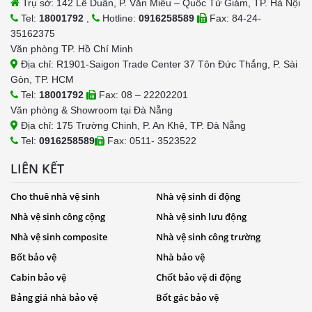
Trụ sở: 142 Lê Duẩn, P. Văn Miếu – Quốc Tử Giám, TP. Hà Nội
Tel:
18001792
,
Hotline:
0916258589
Fax: 84-24-
35162375
Văn phòng TP. Hồ Chí Minh
Địa chỉ: R1901-Saigon Trade Center 37 Tôn Đức Thắng, P. Sài
Gòn, TP. HCM
Tel:
18001792
Fax: 08 – 22202201
Văn phòng & Showroom tại Đà Nẵng
Địa chỉ: 175 Trường Chinh, P. An Khê, TP. Đà Nẵng
Tel:
0916258589
Fax: 0511- 3523522
LIÊN KẾT
Cho thuê nhà vệ sinh
Nhà vệ sinh di động
Nhà vệ sinh công cộng
Nhà vệ sinh lưu động
Nhà vệ sinh composite
Nhà vệ sinh công trường
Bốt bảo vệ
Nhà bảo vệ
Cabin bảo vệ
Chốt bảo vệ di động
Bảng giá nhà bảo vệ
Bốt gác bảo vệ