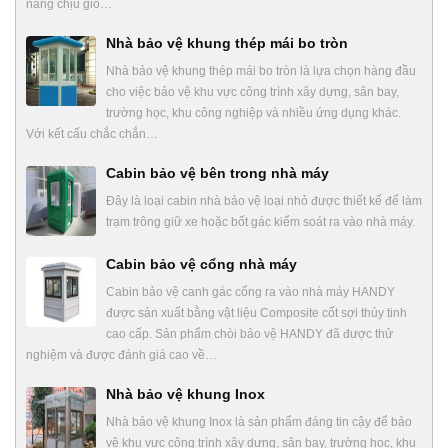
năng chịu gió…
Nhà bảo vệ khung thép mái bo tròn
Nhà bảo vệ khung thép mái bo tròn là lựa chọn hàng đầu
cho việc bảo vệ khu vực công trình xây dựng, sân bay,
trường học, khu công nghiệp và nhiều ứng dụng khác.
Với kết cấu chắc chắn…
Cabin bảo vệ bên trong nhà máy
Đây là loại cabin nhà bảo vệ loại nhỏ được thiết kế để làm
trạm trông giữ xe hoặc bốt gác kiểm soát ra vào nhà máy.
Cabin bảo vệ cổng nhà máy
Cabin bảo vệ canh gác cổng ra vào nhà máy HANDY
được sản xuất bằng vật liệu Composite cốt sợi thủy tinh
cao cấp. Sản phẩm chòi bảo vệ HANDY đã được thử
nghiệm và được đánh giá cao về…
Nhà bảo vệ khung Inox
Nhà bảo vệ khung Inox là sản phẩm đáng tin cậy để bảo
vệ khu vực công trình xây dựng, sân bay, trường học, khu