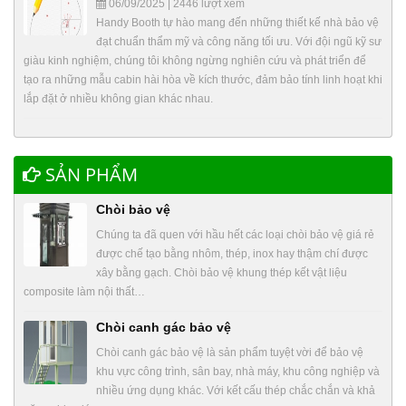
06/09/2025 | 2446 lượt xem
Handy Booth tự hào mang đến những thiết kế nhà bảo vệ
đạt chuẩn thẩm mỹ và công năng tối ưu. Với đội ngũ kỹ sư
giàu kinh nghiệm, chúng tôi không ngừng nghiên cứu và phát triển để
tạo ra những mẫu cabin hài hòa về kích thước, đảm bảo tính linh hoạt khi
lắp đặt ở nhiều không gian khác nhau.
SẢN PHẨM
Chòi bảo vệ
Chúng ta đã quen với hầu hết các loại chòi bảo vệ giá rẻ
được chế tạo bằng nhôm, thép, inox hay thậm chí được
xây bằng gạch. Chòi bảo vệ khung thép kết vật liệu
composite làm nội thất…
Chòi canh gác bảo vệ
Chòi canh gác bảo vệ là sản phẩm tuyệt vời để bảo vệ
khu vực công trình, sân bay, nhà máy, khu công nghiệp và
nhiều ứng dụng khác. Với kết cấu thép chắc chắn và khả