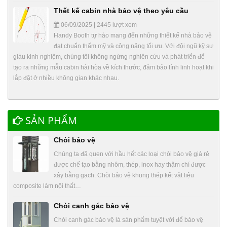
Thết kế cabin nhà bảo vệ theo yêu cầu
06/09/2025 | 2445 lượt xem
Handy Booth tự hào mang đến những thiết kế nhà bảo vệ
đạt chuẩn thẩm mỹ và công năng tối ưu. Với đội ngũ kỹ sư
giàu kinh nghiệm, chúng tôi không ngừng nghiên cứu và phát triển để
tạo ra những mẫu cabin hài hòa về kích thước, đảm bảo tính linh hoạt khi
lắp đặt ở nhiều không gian khác nhau.
SẢN PHẨM
Chòi bảo vệ
Chúng ta đã quen với hầu hết các loại chòi bảo vệ giá rẻ
được chế tạo bằng nhôm, thép, inox hay thậm chí được
xây bằng gạch. Chòi bảo vệ khung thép kết vật liệu
composite làm nội thất…
Chòi canh gác bảo vệ
Chòi canh gác bảo vệ là sản phẩm tuyệt vời để bảo vệ