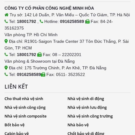
CÔNG TY CỔ PHẦN CÔNG NGHỆ MINH HÒA
Trụ sở: 142 Lê Duẩn, P. Văn Miếu – Quốc Tử Giám, TP. Hà Nội
Tel:
18001792
,
Hotline:
0916258589
Fax: 84-24-
35162375
Văn phòng TP. Hồ Chí Minh
Địa chỉ: R1901-Saigon Trade Center 37 Tôn Đức Thắng, P. Sài
Gòn, TP. HCM
Tel:
18001792
Fax: 08 – 22202201
Văn phòng & Showroom tại Đà Nẵng
Địa chỉ: 175 Trường Chinh, P. An Khê, TP. Đà Nẵng
Tel:
0916258589
Fax: 0511- 3523522
LIÊN KẾT
Cho thuê nhà vệ sinh
Nhà vệ sinh di động
Nhà vệ sinh công cộng
Nhà vệ sinh lưu động
Nhà vệ sinh composite
Nhà vệ sinh công trường
Bốt bảo vệ
Nhà bảo vệ
Cabin bảo vệ
Chốt bảo vệ di động