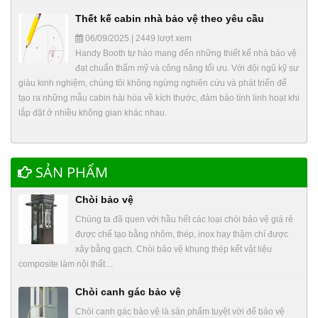
Thết kế cabin nhà bảo vệ theo yêu cầu
06/09/2025 | 2449 lượt xem
Handy Booth tự hào mang đến những thiết kế nhà bảo vệ
đạt chuẩn thẩm mỹ và công năng tối ưu. Với đội ngũ kỹ sư
giàu kinh nghiệm, chúng tôi không ngừng nghiên cứu và phát triển để
tạo ra những mẫu cabin hài hòa về kích thước, đảm bảo tính linh hoạt khi
lắp đặt ở nhiều không gian khác nhau.
SẢN PHẨM
Chòi bảo vệ
Chúng ta đã quen với hầu hết các loại chòi bảo vệ giá rẻ
được chế tạo bằng nhôm, thép, inox hay thậm chí được
xây bằng gạch. Chòi bảo vệ khung thép kết vật liệu
composite làm nội thất…
Chòi canh gác bảo vệ
Chòi canh gác bảo vệ là sản phẩm tuyệt vời để bảo vệ