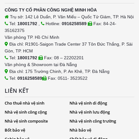
CÔNG TY CỔ PHẦN CÔNG NGHỆ MINH HÒA
Trụ sở: 142 Lê Duẩn, P. Văn Miếu – Quốc Tử Giám, TP. Hà Nội
Tel:
18001792
,
Hotline:
0916258589
Fax: 84-24-
35162375
Văn phòng TP. Hồ Chí Minh
Địa chỉ: R1901-Saigon Trade Center 37 Tôn Đức Thắng, P. Sài
Gòn, TP. HCM
Tel:
18001792
Fax: 08 – 22202201
Văn phòng & Showroom tại Đà Nẵng
Địa chỉ: 175 Trường Chinh, P. An Khê, TP. Đà Nẵng
Tel:
0916258589
Fax: 0511- 3523522
LIÊN KẾT
Cho thuê nhà vệ sinh
Nhà vệ sinh di động
Nhà vệ sinh công cộng
Nhà vệ sinh lưu động
Nhà vệ sinh composite
Nhà vệ sinh công trường
Bốt bảo vệ
Nhà bảo vệ