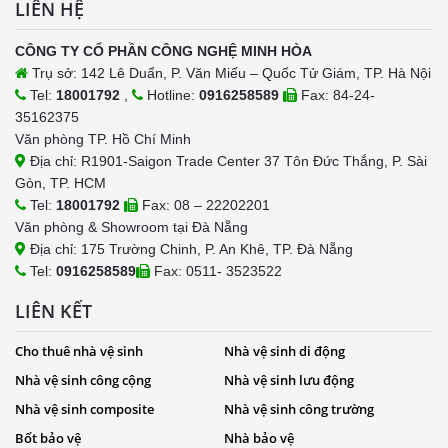
LIÊN HỆ
CÔNG TY CỔ PHẦN CÔNG NGHỆ MINH HÒA
Trụ sở: 142 Lê Duẩn, P. Văn Miếu – Quốc Tử Giám, TP. Hà Nội
Tel:
18001792
,
Hotline:
0916258589
Fax: 84-24-
35162375
Văn phòng TP. Hồ Chí Minh
Địa chỉ: R1901-Saigon Trade Center 37 Tôn Đức Thắng, P. Sài
Gòn, TP. HCM
Tel:
18001792
Fax: 08 – 22202201
Văn phòng & Showroom tại Đà Nẵng
Địa chỉ: 175 Trường Chinh, P. An Khê, TP. Đà Nẵng
Tel:
0916258589
Fax: 0511- 3523522
LIÊN KẾT
Cho thuê nhà vệ sinh
Nhà vệ sinh di động
Nhà vệ sinh công cộng
Nhà vệ sinh lưu động
Nhà vệ sinh composite
Nhà vệ sinh công trường
Bốt bảo vệ
Nhà bảo vệ