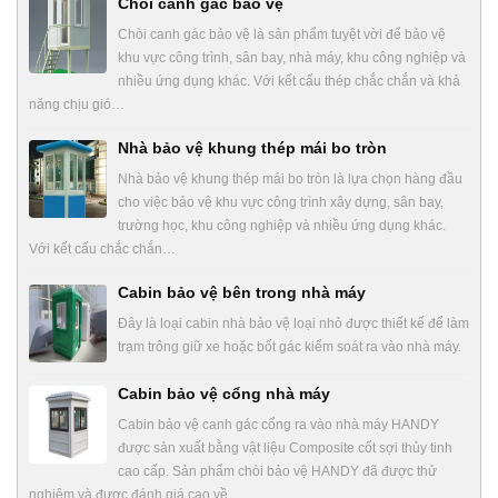
Chòi canh gác bảo vệ
Chòi canh gác bảo vệ là sản phẩm tuyệt vời để bảo vệ
khu vực công trình, sân bay, nhà máy, khu công nghiệp và
nhiều ứng dụng khác. Với kết cấu thép chắc chắn và khả
năng chịu gió…
Nhà bảo vệ khung thép mái bo tròn
Nhà bảo vệ khung thép mái bo tròn là lựa chọn hàng đầu
cho việc bảo vệ khu vực công trình xây dựng, sân bay,
trường học, khu công nghiệp và nhiều ứng dụng khác.
Với kết cấu chắc chắn…
Cabin bảo vệ bên trong nhà máy
Đây là loại cabin nhà bảo vệ loại nhỏ được thiết kế để làm
trạm trông giữ xe hoặc bốt gác kiểm soát ra vào nhà máy.
Cabin bảo vệ cổng nhà máy
Cabin bảo vệ canh gác cổng ra vào nhà máy HANDY
được sản xuất bằng vật liệu Composite cốt sợi thủy tinh
cao cấp. Sản phẩm chòi bảo vệ HANDY đã được thử
nghiệm và được đánh giá cao về…