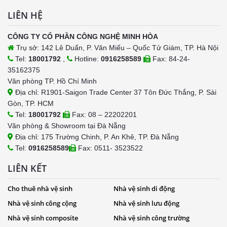
LIÊN HỆ
CÔNG TY CỔ PHẦN CÔNG NGHỆ MINH HÒA
Trụ sở: 142 Lê Duẩn, P. Văn Miếu – Quốc Tử Giám, TP. Hà Nội
Tel:
18001792
,
Hotline:
0916258589
Fax: 84-24-
35162375
Văn phòng TP. Hồ Chí Minh
Địa chỉ: R1901-Saigon Trade Center 37 Tôn Đức Thắng, P. Sài
Gòn, TP. HCM
Tel:
18001792
Fax: 08 – 22202201
Văn phòng & Showroom tại Đà Nẵng
Địa chỉ: 175 Trường Chinh, P. An Khê, TP. Đà Nẵng
Tel:
0916258589
Fax: 0511- 3523522
LIÊN KẾT
Cho thuê nhà vệ sinh
Nhà vệ sinh di động
Nhà vệ sinh công cộng
Nhà vệ sinh lưu động
Nhà vệ sinh composite
Nhà vệ sinh công trường