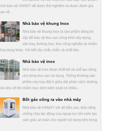
chòi bảo vệ HANDY đã được thử nghiệm và được đánh giá
cao về…
Nhà bảo vệ khung Inox
Nhà bảo vệ khung Inox là sản phẩm đáng tin
cậy để bảo vệ khu vực công trình xây dựng,
sân bay, trường học, khu công nghiệp và nhiều
ứng dụng khác. Với kết cấu chắc chắn và chất liệu…
Nhà bảo vệ inox
Nhà bảo vệ inox được thiết kế và chế tạo riêng
cho từng khu vực sử dụng. Thông thường sản
phẩm này hay đặt ở giữa dải phân cách đường
vào khu đô thị nhằm mục đích kiểm soát cả chiều…
Bốt gác cổng ra vào nhà máy
Nhà bảo vệ HANDY với độ bền cao, khả năng
chống chịu tác động của ngoại lực lớn luôn tạo
cảm giác an toàn cho người sử dụng bên trong