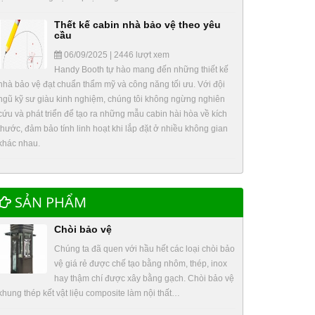
Thết kế cabin nhà bảo vệ theo yêu
cầu
06/09/2025 | 2446 lượt xem
Handy Booth tự hào mang đến những thiết kế
nhà bảo vệ đạt chuẩn thẩm mỹ và công năng tối ưu. Với đội
ngũ kỹ sư giàu kinh nghiệm, chúng tôi không ngừng nghiên
cứu và phát triển để tạo ra những mẫu cabin hài hòa về kích
thước, đảm bảo tính linh hoạt khi lắp đặt ở nhiều không gian
khác nhau.
SẢN PHẨM
Chòi bảo vệ
Chúng ta đã quen với hầu hết các loại chòi bảo
vệ giá rẻ được chế tạo bằng nhôm, thép, inox
hay thậm chí được xây bằng gạch. Chòi bảo vệ
khung thép kết vật liệu composite làm nội thất…