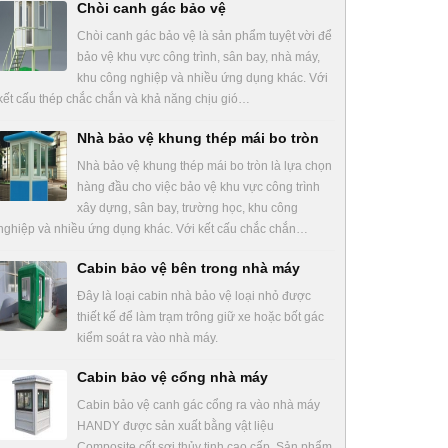
Chòi canh gác bảo vệ
Chòi canh gác bảo vệ là sản phẩm tuyệt vời để
bảo vệ khu vực công trình, sân bay, nhà máy,
khu công nghiệp và nhiều ứng dụng khác. Với
kết cấu thép chắc chắn và khả năng chịu gió…
Nhà bảo vệ khung thép mái bo tròn
Nhà bảo vệ khung thép mái bo tròn là lựa chọn
hàng đầu cho việc bảo vệ khu vực công trình
xây dựng, sân bay, trường học, khu công
nghiệp và nhiều ứng dụng khác. Với kết cấu chắc chắn…
Cabin bảo vệ bên trong nhà máy
Đây là loại cabin nhà bảo vệ loại nhỏ được
thiết kế để làm trạm trông giữ xe hoặc bốt gác
kiểm soát ra vào nhà máy.
Cabin bảo vệ cổng nhà máy
Cabin bảo vệ canh gác cổng ra vào nhà máy
HANDY được sản xuất bằng vật liệu
Composite cốt sợi thủy tinh cao cấp. Sản phẩm