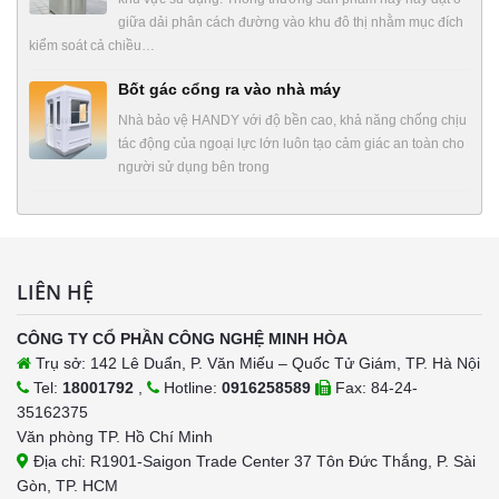
giữa dải phân cách đường vào khu đô thị nhằm mục đích
kiểm soát cả chiều…
Bốt gác cổng ra vào nhà máy
Nhà bảo vệ HANDY với độ bền cao, khả năng chống chịu
tác động của ngoại lực lớn luôn tạo cảm giác an toàn cho
người sử dụng bên trong
LIÊN HỆ
CÔNG TY CỔ PHẦN CÔNG NGHỆ MINH HÒA
Trụ sở: 142 Lê Duẩn, P. Văn Miếu – Quốc Tử Giám, TP. Hà Nội
Tel:
18001792
,
Hotline:
0916258589
Fax: 84-24-
35162375
Văn phòng TP. Hồ Chí Minh
Địa chỉ: R1901-Saigon Trade Center 37 Tôn Đức Thắng, P. Sài
Gòn, TP. HCM