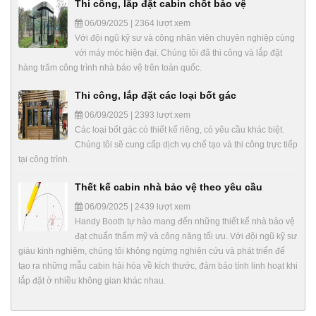
Thi công, lắp đặt cabin chốt bảo vệ
06/09/2025 | 2364 lượt xem
Với đội ngũ kỹ sư và công nhân viên chuyên nghiệp cùng
với máy móc hiện đại. Chúng tôi đã thi công và lắp đặt
hàng trăm công trình nhà bảo vệ trên toàn quốc.
Thi công, lắp đặt các loại bốt gác
06/09/2025 | 2393 lượt xem
Các loại bốt gác có thiết kế riêng, có yêu cầu khác biệt.
Chúng tôi sẽ cung cấp dịch vụ chế tạo và thi công trực tiếp
tại công trình.
Thết kế cabin nhà bảo vệ theo yêu cầu
06/09/2025 | 2439 lượt xem
Handy Booth tự hào mang đến những thiết kế nhà bảo vệ
đạt chuẩn thẩm mỹ và công năng tối ưu. Với đội ngũ kỹ sư
giàu kinh nghiệm, chúng tôi không ngừng nghiên cứu và phát triển để
tạo ra những mẫu cabin hài hòa về kích thước, đảm bảo tính linh hoạt khi
lắp đặt ở nhiều không gian khác nhau.