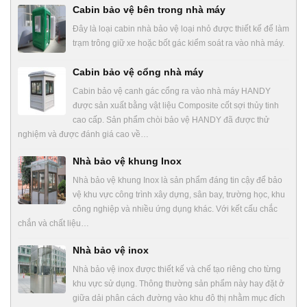
Cabin bảo vệ bên trong nhà máy
Đây là loại cabin nhà bảo vệ loại nhỏ được thiết kế để làm
trạm trông giữ xe hoặc bốt gác kiểm soát ra vào nhà máy.
Cabin bảo vệ cổng nhà máy
Cabin bảo vệ canh gác cổng ra vào nhà máy HANDY
được sản xuất bằng vật liệu Composite cốt sợi thủy tinh
cao cấp. Sản phẩm chòi bảo vệ HANDY đã được thử
nghiệm và được đánh giá cao về…
Nhà bảo vệ khung Inox
Nhà bảo vệ khung Inox là sản phẩm đáng tin cậy để bảo
vệ khu vực công trình xây dựng, sân bay, trường học, khu
công nghiệp và nhiều ứng dụng khác. Với kết cấu chắc
chắn và chất liệu…
Nhà bảo vệ inox
Nhà bảo vệ inox được thiết kế và chế tạo riêng cho từng
khu vực sử dụng. Thông thường sản phẩm này hay đặt ở
giữa dải phân cách đường vào khu đô thị nhằm mục đích