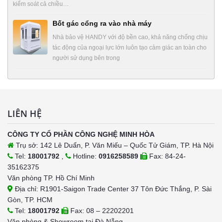
kiểm soát cả chiều…
Bốt gác cổng ra vào nhà máy
Nhà bảo vệ HANDY với độ bền cao, khả năng chống chịu
tác động của ngoại lực lớn luôn tạo cảm giác an toàn cho
người sử dụng bên trong
LIÊN HỆ
CÔNG TY CỔ PHẦN CÔNG NGHỆ MINH HÒA
Trụ sở: 142 Lê Duẩn, P. Văn Miếu – Quốc Tử Giám, TP. Hà Nội
Tel:
18001792
,
Hotline:
0916258589
Fax: 84-24-
35162375
Văn phòng TP. Hồ Chí Minh
Địa chỉ: R1901-Saigon Trade Center 37 Tôn Đức Thắng, P. Sài
Gòn, TP. HCM
Tel:
18001792
Fax: 08 – 22202201
Văn phòng & Showroom tại Đà Nẵng