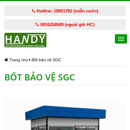
Hotline: 18001792 (miễn cước)
0916258589 (ngoài giờ HC)
Togg
navi
Trang chủ
Bốt bảo vệ SGC
BỐT BẢO VỆ SGC