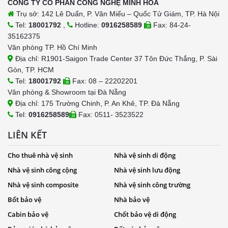
CÔNG TY CỔ PHẦN CÔNG NGHỆ MINH HÒA
Trụ sở: 142 Lê Duẩn, P. Văn Miếu – Quốc Tử Giám, TP. Hà Nội
Tel:
18001792
,
Hotline:
0916258589
Fax: 84-24-
35162375
Văn phòng TP. Hồ Chí Minh
Địa chỉ: R1901-Saigon Trade Center 37 Tôn Đức Thắng, P. Sài
Gòn, TP. HCM
Tel:
18001792
Fax: 08 – 22202201
Văn phòng & Showroom tại Đà Nẵng
Địa chỉ: 175 Trường Chinh, P. An Khê, TP. Đà Nẵng
Tel:
0916258589
Fax: 0511- 3523522
LIÊN KẾT
Cho thuê nhà vệ sinh
Nhà vệ sinh di động
Nhà vệ sinh công cộng
Nhà vệ sinh lưu động
Nhà vệ sinh composite
Nhà vệ sinh công trường
Bốt bảo vệ
Nhà bảo vệ
Cabin bảo vệ
Chốt bảo vệ di động