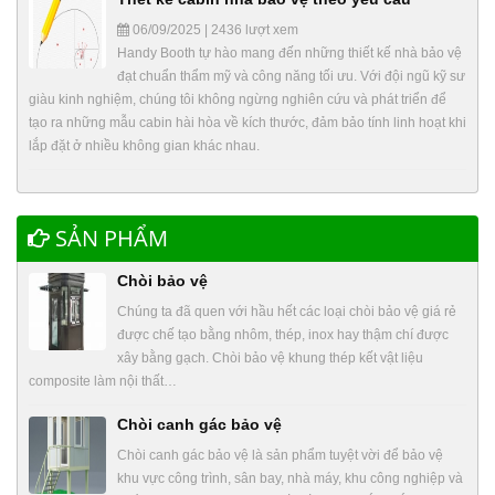
06/09/2025 | 2436 lượt xem
Handy Booth tự hào mang đến những thiết kế nhà bảo vệ
đạt chuẩn thẩm mỹ và công năng tối ưu. Với đội ngũ kỹ sư
giàu kinh nghiệm, chúng tôi không ngừng nghiên cứu và phát triển để
tạo ra những mẫu cabin hài hòa về kích thước, đảm bảo tính linh hoạt khi
lắp đặt ở nhiều không gian khác nhau.
SẢN PHẨM
Chòi bảo vệ
Chúng ta đã quen với hầu hết các loại chòi bảo vệ giá rẻ
được chế tạo bằng nhôm, thép, inox hay thậm chí được
xây bằng gạch. Chòi bảo vệ khung thép kết vật liệu
composite làm nội thất…
Chòi canh gác bảo vệ
Chòi canh gác bảo vệ là sản phẩm tuyệt vời để bảo vệ
khu vực công trình, sân bay, nhà máy, khu công nghiệp và