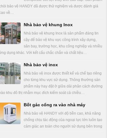
chòi bảo vệ HANDY đã được thử nghiệm và được đánh giá
cao về…
Nhà bảo vệ khung Inox
Nhà bảo vệ khung Inox là sản phẩm đáng tin
cậy để bảo vệ khu vực công trình xây dựng,
sân bay, trường học, khu công nghiệp và nhiều
ứng dụng khác. Với kết cấu chắc chắn và chất liệu…
Nhà bảo vệ inox
Nhà bảo vệ inox được thiết kế và chế tạo riêng
cho từng khu vực sử dụng. Thông thường sản
phẩm này hay đặt ở giữa dải phân cách đường
vào khu đô thị nhằm mục đích kiểm soát cả chiều…
Bốt gác cổng ra vào nhà máy
Nhà bảo vệ HANDY với độ bền cao, khả năng
chống chịu tác động của ngoại lực lớn luôn tạo
cảm giác an toàn cho người sử dụng bên trong