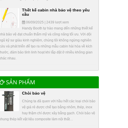
Thết kế cabin nhà bảo vệ theo yêu
cầu
06/09/2025 | 2439 lượt xem
Handy Booth tự hào mang đến những thiết kế
nhà bảo vệ đạt chuẩn thẩm mỹ và công năng tối ưu. Với đội
ngũ kỹ sư giàu kinh nghiệm, chúng tôi không ngừng nghiên
cứu và phát triển để tạo ra những mẫu cabin hài hòa về kích
thước, đảm bảo tính linh hoạt khi lắp đặt ở nhiều không gian
khác nhau.
SẢN PHẨM
Chòi bảo vệ
Chúng ta đã quen với hầu hết các loại chòi bảo
vệ giá rẻ được chế tạo bằng nhôm, thép, inox
hay thậm chí được xây bằng gạch. Chòi bảo vệ
khung thép kết vật liệu composite làm nội thất…