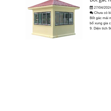
27/04/202
Chưa có b
Bốt gác mái n
bổ xung gia 
9. Diện tích 