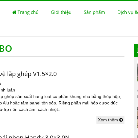
Trang chủ
Giới thiệu
Sản phẩm
Dịch vụ &
 BO
vệ lắp ghép V1.5×2.0
5
ình luận
ắp ghép sản xuất hàng loạt có phần khung nhà bằng thép hộp,
p Alu hoặc tấm panel tôn xốp. Riêng phần mái hộp được đúc
ừ frp nên cách âm, cách nhiệt...
Xem thêm
mái nhọn Handy 3.0×3.0N