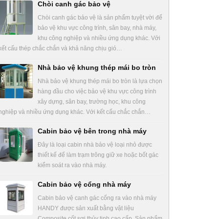
Chòi canh gác bảo vệ
Chòi canh gác bảo vệ là sản phẩm tuyệt vời để
bảo vệ khu vực công trình, sân bay, nhà máy,
khu công nghiệp và nhiều ứng dụng khác. Với
kết cấu thép chắc chắn và khả năng chịu gió…
Nhà bảo vệ khung thép mái bo tròn
Nhà bảo vệ khung thép mái bo tròn là lựa chọn
hàng đầu cho việc bảo vệ khu vực công trình
xây dựng, sân bay, trường học, khu công
nghiệp và nhiều ứng dụng khác. Với kết cấu chắc chắn…
Cabin bảo vệ bên trong nhà máy
Đây là loại cabin nhà bảo vệ loại nhỏ được
thiết kế để làm trạm trông giữ xe hoặc bốt gác
kiểm soát ra vào nhà máy.
Cabin bảo vệ cổng nhà máy
Cabin bảo vệ canh gác cổng ra vào nhà máy
HANDY được sản xuất bằng vật liệu
Composite cốt sợi thủy tinh cao cấp. Sản phẩm