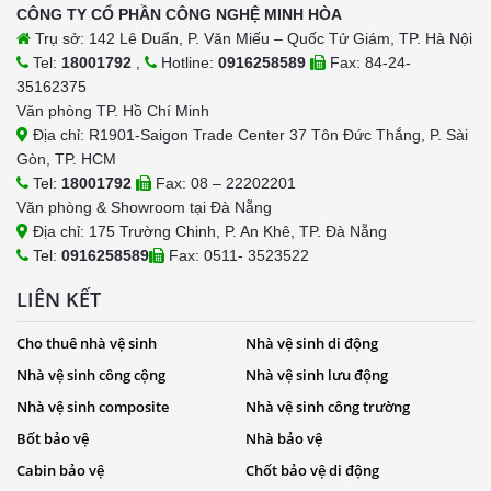
CÔNG TY CỔ PHẦN CÔNG NGHỆ MINH HÒA
Trụ sở: 142 Lê Duẩn, P. Văn Miếu – Quốc Tử Giám, TP. Hà Nội
Tel:
18001792
,
Hotline:
0916258589
Fax: 84-24-
35162375
Văn phòng TP. Hồ Chí Minh
Địa chỉ: R1901-Saigon Trade Center 37 Tôn Đức Thắng, P. Sài
Gòn, TP. HCM
Tel:
18001792
Fax: 08 – 22202201
Văn phòng & Showroom tại Đà Nẵng
Địa chỉ: 175 Trường Chinh, P. An Khê, TP. Đà Nẵng
Tel:
0916258589
Fax: 0511- 3523522
LIÊN KẾT
Cho thuê nhà vệ sinh
Nhà vệ sinh di động
Nhà vệ sinh công cộng
Nhà vệ sinh lưu động
Nhà vệ sinh composite
Nhà vệ sinh công trường
Bốt bảo vệ
Nhà bảo vệ
Cabin bảo vệ
Chốt bảo vệ di động