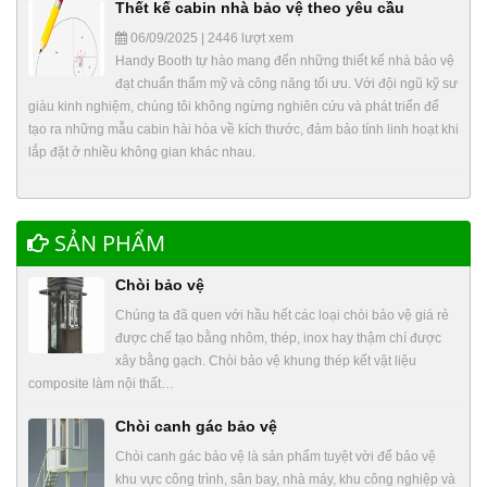
Thết kế cabin nhà bảo vệ theo yêu cầu
06/09/2025 | 2446 lượt xem
Handy Booth tự hào mang đến những thiết kế nhà bảo vệ
đạt chuẩn thẩm mỹ và công năng tối ưu. Với đội ngũ kỹ sư
giàu kinh nghiệm, chúng tôi không ngừng nghiên cứu và phát triển để
tạo ra những mẫu cabin hài hòa về kích thước, đảm bảo tính linh hoạt khi
lắp đặt ở nhiều không gian khác nhau.
SẢN PHẨM
Chòi bảo vệ
Chúng ta đã quen với hầu hết các loại chòi bảo vệ giá rẻ
được chế tạo bằng nhôm, thép, inox hay thậm chí được
xây bằng gạch. Chòi bảo vệ khung thép kết vật liệu
composite làm nội thất…
Chòi canh gác bảo vệ
Chòi canh gác bảo vệ là sản phẩm tuyệt vời để bảo vệ
khu vực công trình, sân bay, nhà máy, khu công nghiệp và