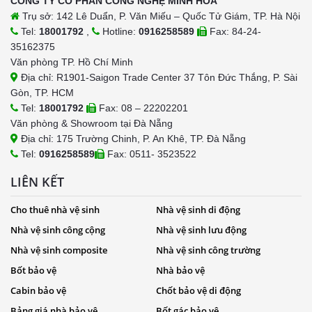
CÔNG TY CỔ PHẦN CÔNG NGHỆ MINH HÒA
Trụ sở: 142 Lê Duẩn, P. Văn Miếu – Quốc Tử Giám, TP. Hà Nội
Tel:
18001792
,
Hotline:
0916258589
Fax: 84-24-
35162375
Văn phòng TP. Hồ Chí Minh
Địa chỉ: R1901-Saigon Trade Center 37 Tôn Đức Thắng, P. Sài
Gòn, TP. HCM
Tel:
18001792
Fax: 08 – 22202201
Văn phòng & Showroom tại Đà Nẵng
Địa chỉ: 175 Trường Chinh, P. An Khê, TP. Đà Nẵng
Tel:
0916258589
Fax: 0511- 3523522
LIÊN KẾT
Cho thuê nhà vệ sinh
Nhà vệ sinh di động
Nhà vệ sinh công cộng
Nhà vệ sinh lưu động
Nhà vệ sinh composite
Nhà vệ sinh công trường
Bốt bảo vệ
Nhà bảo vệ
Cabin bảo vệ
Chốt bảo vệ di động
Bảng giá nhà bảo vệ
Bốt gác bảo vệ