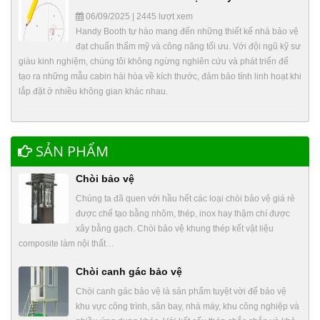
06/09/2025 | 2445 lượt xem
Handy Booth tự hào mang đến những thiết kế nhà bảo vệ
đạt chuẩn thẩm mỹ và công năng tối ưu. Với đội ngũ kỹ sư
giàu kinh nghiệm, chúng tôi không ngừng nghiên cứu và phát triển để
tạo ra những mẫu cabin hài hòa về kích thước, đảm bảo tính linh hoạt khi
lắp đặt ở nhiều không gian khác nhau.
SẢN PHẨM
Chòi bảo vệ
Chúng ta đã quen với hầu hết các loại chòi bảo vệ giá rẻ
được chế tạo bằng nhôm, thép, inox hay thậm chí được
xây bằng gạch. Chòi bảo vệ khung thép kết vật liệu
composite làm nội thất…
Chòi canh gác bảo vệ
Chòi canh gác bảo vệ là sản phẩm tuyệt vời để bảo vệ
khu vực công trình, sân bay, nhà máy, khu công nghiệp và