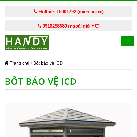
Hotline: 18001792 (miễn cước)
0916258589 (ngoài giờ HC)
Togg
navi
Trang chủ
Bốt bảo vệ ICD
BỐT BẢO VỆ ICD