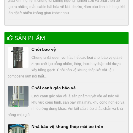
giàu kinh nghiệm, chúng tôi không ngừng nghiên cứu và phát triển để
tạo ra những mẫu cabin hài hòa về kích thước, đảm bảo tính linh hoạt khi
lắp đặt ở nhiều không gian khác nhau.
SẢN PHẨM
Chòi bảo vệ
Chúng ta đã quen với hầu hết các loại chòi bảo vệ giá rẻ
được chế tạo bằng nhôm, thép, inox hay thậm chí được
xây bằng gạch. Chòi bảo vệ khung thép kết vật liệu
composite làm nội thất…
Chòi canh gác bảo vệ
Chòi canh gác bảo vệ là sản phẩm tuyệt vời để bảo vệ
khu vực công trình, sân bay, nhà máy, khu công nghiệp và
nhiều ứng dụng khác. Với kết cấu thép chắc chắn và khả
năng chịu gió…
Nhà bảo vệ khung thép mái bo tròn