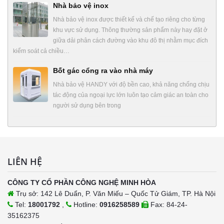
Nhà bảo vệ inox
Nhà bảo vệ inox được thiết kế và chế tạo riêng cho từng
khu vực sử dụng. Thông thường sản phẩm này hay đặt ở
giữa dải phân cách đường vào khu đô thị nhằm mục đích
kiểm soát cả chiều…
Bốt gác cổng ra vào nhà máy
Nhà bảo vệ HANDY với độ bền cao, khả năng chống chịu
tác động của ngoại lực lớn luôn tạo cảm giác an toàn cho
người sử dụng bên trong
LIÊN HỆ
CÔNG TY CỔ PHẦN CÔNG NGHỆ MINH HÒA
Trụ sở: 142 Lê Duẩn, P. Văn Miếu – Quốc Tử Giám, TP. Hà Nội
Tel:
18001792
,
Hotline:
0916258589
Fax: 84-24-
35162375