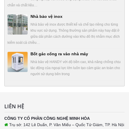
chắn và chất liệu…
Nhà bảo vệ inox
Nhà bảo vệ inox được thiết kế và chế tạo riêng cho từng
khu vực sử dụng. Thông thường sản phẩm này hay đặt ở
giữa dải phân cách đường vào khu đô thị nhằm mục đích
kiểm soát cả chiều…
Bốt gác cổng ra vào nhà máy
Nhà bảo vệ HANDY với độ bền cao, khả năng chống chịu
tác động của ngoại lực lớn luôn tạo cảm giác an toàn cho
người sử dụng bên trong
LIÊN HỆ
CÔNG TY CỔ PHẦN CÔNG NGHỆ MINH HÒA
Trụ sở: 142 Lê Duẩn, P. Văn Miếu – Quốc Tử Giám, TP. Hà Nội