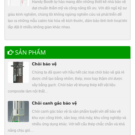
Handy Booth tự hào mang đến những thiết kế nhà bảo vệ
đạt chuẩn thẩm mỹ và công năng tối ưu. Với đội ngũ kỹ sư
giàu kinh nghiệm, chúng tôi không ngừng nghiên cứu và phát triển để
tạo ra những mẫu cabin hài hòa về kích thước, đảm bảo tính linh hoạt khi
lắp đặt ở nhiều không gian khác nhau.
SẢN PHẨM
Chòi bảo vệ
Chúng ta đã quen với hầu hết các loại chòi bảo vệ giá rẻ
được chế tạo bằng nhôm, thép, inox hay thậm chí được
xây bằng gạch. Chòi bảo vệ khung thép kết vật liệu
composite làm nội thất…
Chòi canh gác bảo vệ
Chòi canh gác bảo vệ là sản phẩm tuyệt vời để bảo vệ
khu vực công trình, sân bay, nhà máy, khu công nghiệp và
nhiều ứng dụng khác. Với kết cấu thép chắc chắn và khả
năng chịu gió…