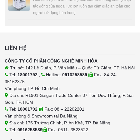
tác động của ngoại lực lớn luôn tạo cảm giác an toàn cho
người sử dụng bên trong
LIÊN HỆ
CÔNG TY CỔ PHẦN CÔNG NGHỆ MINH HÒA
Trụ sở: 142 Lê Duẩn, P. Văn Miếu – Quốc Tử Giám, TP. Hà Nội
Tel:
18001792
,
Hotline:
0916258589
Fax: 84-24-
35162375
Văn phòng TP. Hồ Chí Minh
Địa chỉ: R1901-Saigon Trade Center 37 Tôn Đức Thắng, P. Sài
Gòn, TP. HCM
Tel:
18001792
Fax: 08 – 22202201
Văn phòng & Showroom tại Đà Nẵng
Địa chỉ: 175 Trường Chinh, P. An Khê, TP. Đà Nẵng
Tel:
0916258589
Fax: 0511- 3523522