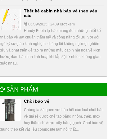
Thết kế cabin nhà bảo vệ theo yêu
cầu
06/09/2025 | 2439 lượt xem
Handy Booth tự hào mang đến những thiết kế
nhà bảo vệ đạt chuẩn thẩm mỹ và công năng tối ưu. Với đội
ngũ kỹ sư giàu kinh nghiệm, chúng tôi không ngừng nghiên
cứu và phát triển để tạo ra những mẫu cabin hài hòa về kích
thước, đảm bảo tính linh hoạt khi lắp đặt ở nhiều không gian
khác nhau.
SẢN PHẨM
Chòi bảo vệ
Chúng ta đã quen với hầu hết các loại chòi bảo
vệ giá rẻ được chế tạo bằng nhôm, thép, inox
hay thậm chí được xây bằng gạch. Chòi bảo vệ
khung thép kết vật liệu composite làm nội thất…