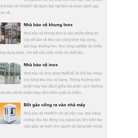
chòi bảo vệ HANDY đã được thử nghiệm và được đánh giá
cao về…
Nhà bảo vệ khung Inox
Nhà bảo vệ khung Inox là sản phẩm đáng tin
cậy để bảo vệ khu vực công trình xây dựng,
sân bay, trường học, khu công nghiệp và nhiều
ứng dụng khác. Với kết cấu chắc chắn và chất liệu…
Nhà bảo vệ inox
Nhà bảo vệ inox được thiết kế và chế tạo riêng
cho từng khu vực sử dụng. Thông thường sản
phẩm này hay đặt ở giữa dải phân cách đường
vào khu đô thị nhằm mục đích kiểm soát cả chiều…
Bốt gác cổng ra vào nhà máy
Nhà bảo vệ HANDY với độ bền cao, khả năng
chống chịu tác động của ngoại lực lớn luôn tạo
cảm giác an toàn cho người sử dụng bên trong