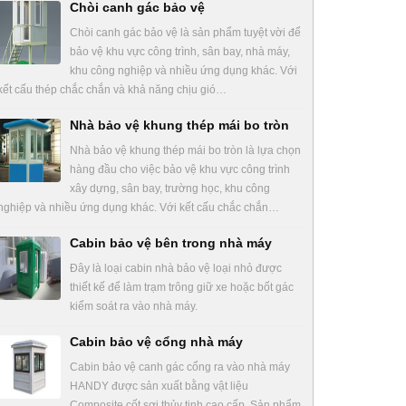
Chòi canh gác bảo vệ
Chòi canh gác bảo vệ là sản phẩm tuyệt vời để
bảo vệ khu vực công trình, sân bay, nhà máy,
khu công nghiệp và nhiều ứng dụng khác. Với
kết cấu thép chắc chắn và khả năng chịu gió…
Nhà bảo vệ khung thép mái bo tròn
Nhà bảo vệ khung thép mái bo tròn là lựa chọn
hàng đầu cho việc bảo vệ khu vực công trình
xây dựng, sân bay, trường học, khu công
nghiệp và nhiều ứng dụng khác. Với kết cấu chắc chắn…
Cabin bảo vệ bên trong nhà máy
Đây là loại cabin nhà bảo vệ loại nhỏ được
thiết kế để làm trạm trông giữ xe hoặc bốt gác
kiểm soát ra vào nhà máy.
Cabin bảo vệ cổng nhà máy
Cabin bảo vệ canh gác cổng ra vào nhà máy
HANDY được sản xuất bằng vật liệu
Composite cốt sợi thủy tinh cao cấp. Sản phẩm