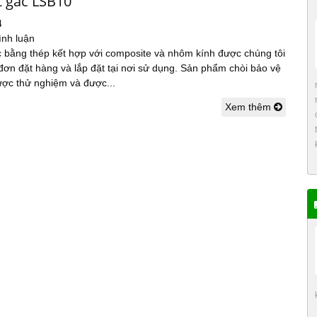
t gác LSB10
4
ình luận
c bằng thép kết hợp với composite và nhôm kính được chúng tôi
đơn đặt hàng và lắp đặt tại nơi sử dụng. Sản phẩm chòi bảo vệ
c thử nghiệm và được...
Xem thêm