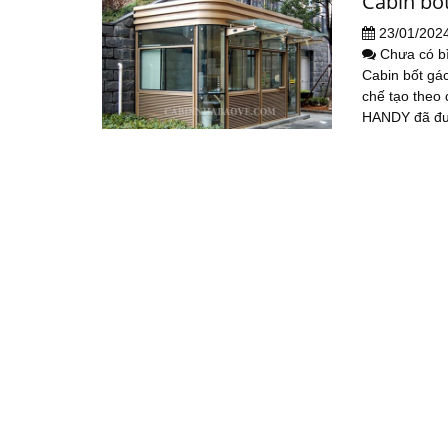
Cabin bố
23/01/202
Chưa có b
Cabin bốt gá
chế tạo theo 
HANDY đã đượ