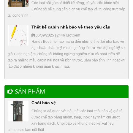
Các loại bốt gác có thiết kế riêng, có yêu cầu khác biệt.
Chúng tôi sẽ cung cấp dịch vụ chế tạo và thi công trực tiếp
tại công trình.
Thết kế cabin nhà bảo vệ theo yêu cầu
06/09/2025 | 2446 lượt xem
Handy Booth tự hào mang đến những thiết kế nhà bảo vệ
đạt chuẩn thẩm mỹ và công năng tối ưu. Với đội ngũ kỹ sư
giàu kinh nghiệm, chúng tôi không ngừng nghiên cứu và phát triển để
tạo ra những mẫu cabin hài hòa về kích thước, đảm bảo tính linh hoạt khi
lắp đặt ở nhiều không gian khác nhau.
SẢN PHẨM
Chòi bảo vệ
Chúng ta đã quen với hầu hết các loại chòi bảo vệ giá rẻ
được chế tạo bằng nhôm, thép, inox hay thậm chí được
xây bằng gạch. Chòi bảo vệ khung thép kết vật liệu
composite làm nội thất…