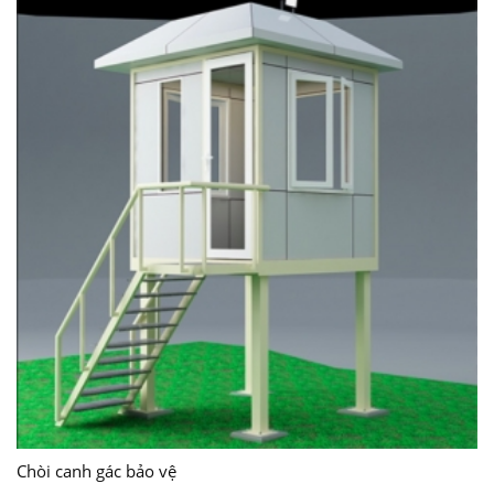
Chòi canh gác bảo vệ