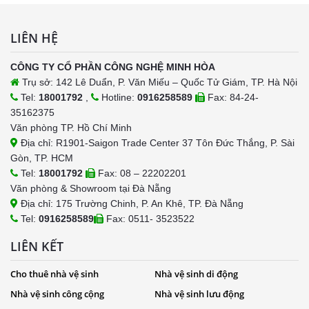
LIÊN HỆ
CÔNG TY CỔ PHẦN CÔNG NGHỆ MINH HÒA
Trụ sở: 142 Lê Duẩn, P. Văn Miếu – Quốc Tử Giám, TP. Hà Nội
Tel:
18001792
,
Hotline:
0916258589
Fax: 84-24-
35162375
Văn phòng TP. Hồ Chí Minh
Địa chỉ: R1901-Saigon Trade Center 37 Tôn Đức Thắng, P. Sài
Gòn, TP. HCM
Tel:
18001792
Fax: 08 – 22202201
Văn phòng & Showroom tại Đà Nẵng
Địa chỉ: 175 Trường Chinh, P. An Khê, TP. Đà Nẵng
Tel:
0916258589
Fax: 0511- 3523522
LIÊN KẾT
Cho thuê nhà vệ sinh
Nhà vệ sinh di động
Nhà vệ sinh công cộng
Nhà vệ sinh lưu động