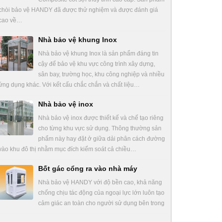
chòi bảo vệ HANDY đã được thử nghiệm và được đánh giá
cao về…
Nhà bảo vệ khung Inox
Nhà bảo vệ khung Inox là sản phẩm đáng tin
cậy để bảo vệ khu vực công trình xây dựng,
sân bay, trường học, khu công nghiệp và nhiều
ứng dụng khác. Với kết cấu chắc chắn và chất liệu…
Nhà bảo vệ inox
Nhà bảo vệ inox được thiết kế và chế tạo riêng
cho từng khu vực sử dụng. Thông thường sản
phẩm này hay đặt ở giữa dải phân cách đường
vào khu đô thị nhằm mục đích kiểm soát cả chiều…
Bốt gác cổng ra vào nhà máy
Nhà bảo vệ HANDY với độ bền cao, khả năng
chống chịu tác động của ngoại lực lớn luôn tạo
cảm giác an toàn cho người sử dụng bên trong