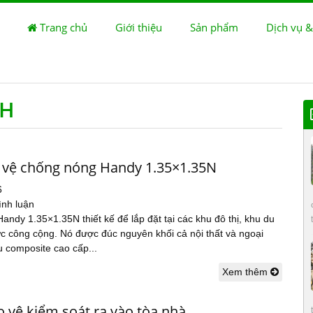
Trang chủ
Giới thiệu
Sản phẩm
Dịch vụ &
NH
 vệ chống nóng Handy 1.35×1.35N
6
ình luận
andy 1.35×1.35N thiết kế để lắp đặt tại các khu đô thị, khu du
ực công cộng. Nó được đúc nguyên khối cả nội thất và ngoại
ệu composite cao cấp...
Xem thêm
 vệ kiểm soát ra vào tòa nhà