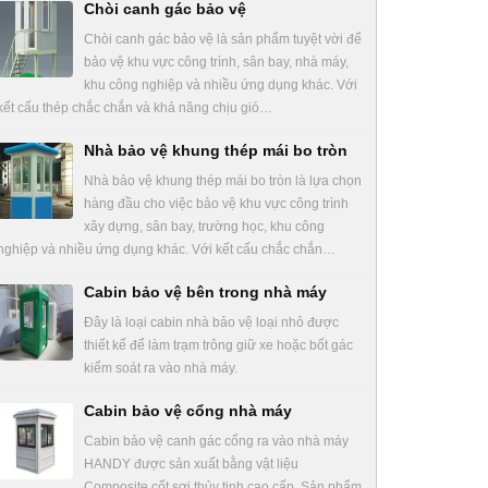
Chòi canh gác bảo vệ
Chòi canh gác bảo vệ là sản phẩm tuyệt vời để
bảo vệ khu vực công trình, sân bay, nhà máy,
khu công nghiệp và nhiều ứng dụng khác. Với
kết cấu thép chắc chắn và khả năng chịu gió…
Nhà bảo vệ khung thép mái bo tròn
Nhà bảo vệ khung thép mái bo tròn là lựa chọn
hàng đầu cho việc bảo vệ khu vực công trình
xây dựng, sân bay, trường học, khu công
nghiệp và nhiều ứng dụng khác. Với kết cấu chắc chắn…
Cabin bảo vệ bên trong nhà máy
Đây là loại cabin nhà bảo vệ loại nhỏ được
thiết kế để làm trạm trông giữ xe hoặc bốt gác
kiểm soát ra vào nhà máy.
Cabin bảo vệ cổng nhà máy
Cabin bảo vệ canh gác cổng ra vào nhà máy
HANDY được sản xuất bằng vật liệu
Composite cốt sợi thủy tinh cao cấp. Sản phẩm