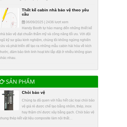
Thết kế cabin nhà bảo vệ theo yêu
cầu
06/09/2025 | 2436 lượt xem
Handy Booth tự hào mang đến những thiết kế
nhà bảo vệ đạt chuẩn thẩm mỹ và công năng tối ưu. Với đội
ngũ kỹ sư giàu kinh nghiệm, chúng tôi không ngừng nghiên
cứu và phát triển để tạo ra những mẫu cabin hài hòa về kích
thước, đảm bảo tính linh hoạt khi lắp đặt ở nhiều không gian
khác nhau.
SẢN PHẨM
Chòi bảo vệ
Chúng ta đã quen với hầu hết các loại chòi bảo
vệ giá rẻ được chế tạo bằng nhôm, thép, inox
hay thậm chí được xây bằng gạch. Chòi bảo vệ
khung thép kết vật liệu composite làm nội thất…